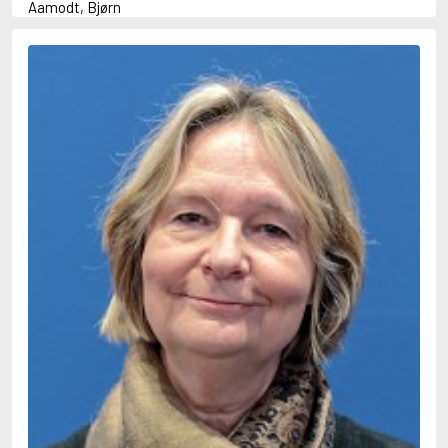
Aamodt, Bjørn
Abani, Christopher
Abbey, Kieran
Abbot, Anthony
Abbott, John
Abbott, Megan
Abdel-Fattah, Randa
Abdolah, Kader
Abé, Kobo
Abedi, Isabel
Abele, Inga
Abgarjan, Narine
Abish, Walter
Aboulela, Leila
Abrahams, Peter (f. 1919)
Abrahams, Peter (f. 1947)
Abrahamson, Emmy
Abse, Dannie
Abu-Jaber, Diana
Abulhawa, Susan
Aburas, Lone
Achebe, Chinua
Achmatova, Anna