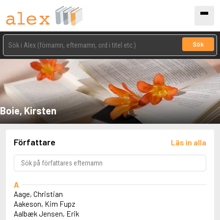
Sök
Boie, Kirsten
Författare
Läs in alla
A
Aage, Christian
Aakeson, Kim Fupz
Aalbæk Jensen, Erik