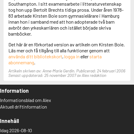
Adolfsson, Maria
Southampton. I sitt examensarbete i litteraturvetenskap
Adolphsen, Peter
tog hon upp Bertolt Brechts tidiga prosa. Under åren 1978-
83 arbetade Kirsten Boie som gymnasielärare i Hamburg
innan hon i samband med att hon adopterade två barn
avbröt den yrkeskarriären och istället började skriva
barnböcker.
Det här är en förkortad version av artikeln om Kirsten Boie.
Läs mer och få tillgång till alla funktioner genom att
använda ditt bibliotekskort
,
logga in
eller
starta
abonnemang
.
Artikeln skriven av: Anne-Marie Gerdin. Publicerad: 24 februari 2006
Senast uppdaterad: 25 november 2007 av Alex redaktion
Information
Informationsblad om Alex
Aktuell driftinformation
Innehåll
Idag 2026-08-10