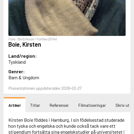
Aciman, André
Ackebo, Lena
Acker, Kathy
Ackroyd, Peter
Adam de la Halle
Adamov, Arthur
Foto: Ola Erikson / Forflex (2014)
Adams, Douglas
Boie, Kirsten
Adams, Herbert
Adams, Jane
Land/region:
Adams, Richard
Tyskland
Adbåge, Emma
Genrer:
Adbåge, Lisen
Barn & Ungdom
Adelborg, Ottilia
Adichie, Chimamanda Ngozi
Presentationen uppdaterades 2026-02-27
Adiga, Aravind
Adler-Olsen, Jussi
Adlerbeth, Gudmund Jöran
Artikel
Titlar
Referenser
Filmatiseringar
Skriv ut
Adnan, Etel
Adolfsson, Eva
Adolfsson, Evert
Kirsten Boie föddes i Hamburg. I sin födelsestad studerade
Adolfsson, Gunnar
hon tyska och engelska och kunde också tack vare ett
Adolfsson, Josefine
stipendium fortsätta sina engelskstudier på universitetet i