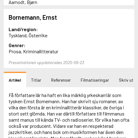
Aamodt, Bjørn
Abani, Christopher
Abbey, Kieran
Bornemann, Ernst
Abbot, Anthony
Abbott, John
Land/region:
Abbott, Megan
Tyskland, Österrike
Abdel-Fattah, Randa
Genrer:
Abdolah, Kader
Prosa, Kriminallitteratur
Abé, Kobo
Abedi, Isabel
Presentationen uppdaterades 2025-06-23
Abele, Inga
Abgarjan, Narine
Abish, Walter
Artikel
Titlar
Referenser
Filmatiseringar
Skriv ut
Aboulela, Leila
Abrahams, Peter (f. 1919)
Abrahams, Peter (f. 1947)
Få författare lär ha haft en lika märklig yrkeskarriär som
Abrahamson, Emmy
tysken Ernst Bornemann. Han har skrivit sju romaner, av
Abse, Dannie
vilka den första är en kriminallitterär klassiker, de övriga i
Abu-Jaber, Diana
stort sett glömda. Han var därtill författare till filmmanus
Abulhawa, Susan
samt manus till kända TV- och radioserier, för vilka han ofta
Aburas, Lone
också var producent. Vidare var han en respekterad
Achebe, Chinua
jazzkritiker, och hans bok om musikformen har även den
Achmatova, Anna