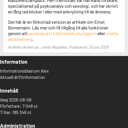
klassikerstämplats. Men framförallt var han känd forskare,
Aciman, André
specialiserad på psykoanalys och sexologi, och har skrivit
Ackebo, Lena
en lång rad böcker i eller med anknytning till de ämnena.
Acker, Kathy
Det här är en förkortad version av artikeln om Ernst
Ackroyd, Peter
Bornemann. Läs mer och få tillgång till alla funktioner
Adam de la Halle
genom att
använda ditt bibliotekskort
,
logga in
eller
starta
Adamov, Arthur
abonnemang
.
Adams, Douglas
Adams, Herbert
Artikeln skriven av: Johan Wopenka. Publicerad: 20 juni 2025
Adams, Jane
Adams, Richard
Information
Adbåge, Emma
Adbåge, Lisen
Informationsblad om Alex
Adelborg, Ottilia
Aktuell driftinformation
Adichie, Chimamanda Ngozi
Adiga, Aravind
Innehåll
Adler-Olsen, Jussi
Adlerbeth, Gudmund Jöran
Idag 2026-08-09
Adnan, Etel
Författare: 7 048 st
Adolfsson, Eva
Titlar: 185 346 st
Adolfsson, Evert
Adolfsson, Gunnar
Administration
Adolfsson, Josefine