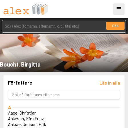
Sök
Boucht, Birgitta
Författare
Läs in alla
A
Aage, Christian
Aakeson, Kim Fupz
Aalbæk Jensen, Erik