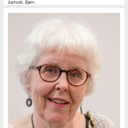
Aamodt, Bjørn
Abani, Christopher
Abbey, Kieran
Abbot, Anthony
Abbott, John
Abbott, Megan
Abdel-Fattah, Randa
Abdolah, Kader
Abé, Kobo
Abedi, Isabel
Abele, Inga
Abgarjan, Narine
Abish, Walter
Aboulela, Leila
Abrahams, Peter (f. 1919)
Abrahams, Peter (f. 1947)
Abrahamson, Emmy
Abse, Dannie
Abu-Jaber, Diana
Abulhawa, Susan
Aburas, Lone
Achebe, Chinua
Achmatova, Anna