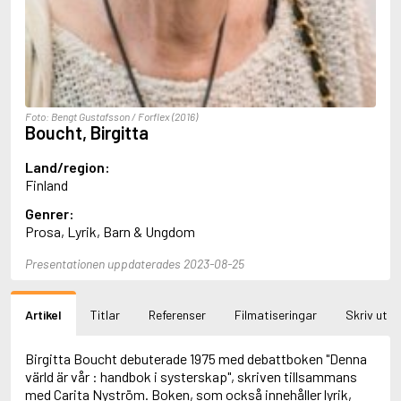
Aciman, André
Ackebo, Lena
Acker, Kathy
Ackroyd, Peter
Adam de la Halle
Adamov, Arthur
Foto: Bengt Gustafsson / Forflex (2016)
Adams, Douglas
Boucht, Birgitta
Adams, Herbert
Adams, Jane
Land/region:
Adams, Richard
Finland
Adbåge, Emma
Genrer:
Adbåge, Lisen
Prosa, Lyrik, Barn & Ungdom
Adelborg, Ottilia
Adichie, Chimamanda Ngozi
Presentationen uppdaterades 2023-08-25
Adiga, Aravind
Adler-Olsen, Jussi
Adlerbeth, Gudmund Jöran
Artikel
Titlar
Referenser
Filmatiseringar
Skriv ut
Adnan, Etel
Adolfsson, Eva
Adolfsson, Evert
Birgitta Boucht debuterade 1975 med debattboken "Denna
Adolfsson, Gunnar
värld är vår : handbok i systerskap", skriven tillsammans
Adolfsson, Josefine
med Carita Nyström. Boken, som också innehåller lyrik,