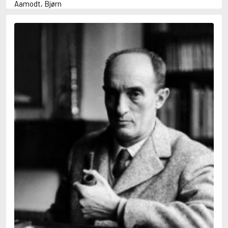
Aamodt, Bjørn
Abani, Christopher
Abbey, Kieran
Abbot, Anthony
Abbott, John
Abbott, Megan
Abdel-Fattah, Randa
Abdolah, Kader
Abé, Kobo
Abedi, Isabel
Abele, Inga
Abgarjan, Narine
Abish, Walter
Aboulela, Leila
Abrahams, Peter (f. 1919)
Abrahams, Peter (f. 1947)
Abrahamson, Emmy
Abse, Dannie
Abu-Jaber, Diana
Abulhawa, Susan
Aburas, Lone
Achebe, Chinua
Achmatova, Anna