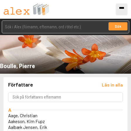
Sök
Boulle, Pierre
Författare
Läs in alla
A
Aage, Christian
Aakeson, Kim Fupz
Aalbæk Jensen, Erik