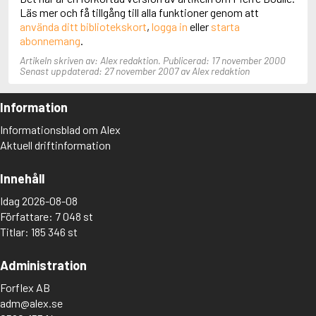
Adolfsson, Maria
Läs mer och få tillgång till alla funktioner genom att
Adolphsen, Peter
använda ditt bibliotekskort
,
logga in
eller
starta
abonnemang
.
Artikeln skriven av: Alex redaktion. Publicerad: 17 november 2000
Senast uppdaterad: 27 november 2007 av Alex redaktion
Information
Informationsblad om Alex
Aktuell driftinformation
Innehåll
Idag 2026-08-08
Författare: 7 048 st
Titlar: 185 346 st
Administration
Forflex AB
adm@alex.se