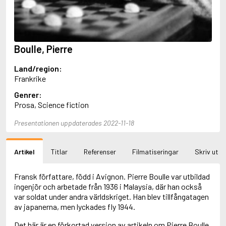
Aciman, André
Ackebo, Lena
Acker, Kathy
Ackroyd, Peter
Boulle, Pierre
Adam de la Halle
Adamov, Arthur
Land/region:
Adams, Douglas
Frankrike
Adams, Herbert
Adams, Jane
Genrer:
Adams, Richard
Prosa, Science fiction
Adbåge, Emma
Adbåge, Lisen
Presentationen uppdaterades 2022-11-18
Adelborg, Ottilia
Adichie, Chimamanda Ngozi
Adiga, Aravind
Artikel
Titlar
Referenser
Filmatiseringar
Skriv ut
Adler-Olsen, Jussi
Adlerbeth, Gudmund Jöran
Fransk författare, född i Avignon. Pierre Boulle var utbildad
Adnan, Etel
ingenjör och arbetade från 1936 i Malaysia, där han också
Adolfsson, Eva
var soldat under andra världskriget. Han blev tillfångatagen
Adolfsson, Evert
av japanerna, men lyckades fly 1944.
Adolfsson, Gunnar
Adolfsson, Josefine
Det här är en förkortad version av artikeln om Pierre Boulle.