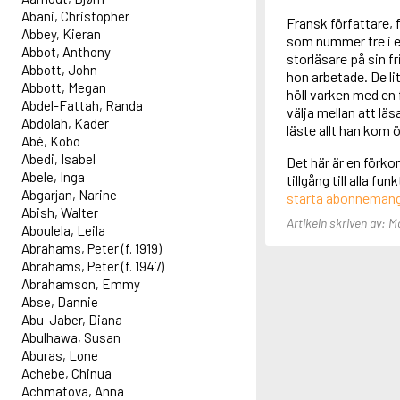
Abani, Christopher
Fransk författare, 
Abbey, Kieran
som nummer tre i en
Abbot, Anthony
storläsare på sin f
Abbott, John
hon arbetade. De l
Abbott, Megan
höll varken med en 
Abdel-Fattah, Randa
välja mellan att läs
Abdolah, Kader
läste allt han kom 
Abé, Kobo
Abedi, Isabel
Det här är en förko
Abele, Inga
tillgång till alla f
Abgarjan, Narine
starta abonneman
Abish, Walter
Artikeln skriven av: 
Aboulela, Leila
Abrahams, Peter (f. 1919)
Abrahams, Peter (f. 1947)
Abrahamson, Emmy
Abse, Dannie
Abu-Jaber, Diana
Abulhawa, Susan
Aburas, Lone
Achebe, Chinua
Achmatova, Anna