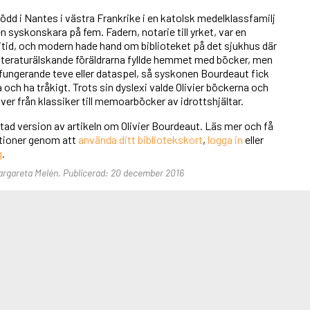
född i Nantes i västra Frankrike i en katolsk medelklassfamilj
 syskonskara på fem. Fadern, notarie till yrket, var en
ritid, och modern hade hand om biblioteket på det sjukhus där
itteraturälskande föräldrarna fyllde hemmet med böcker, men
fungerande teve eller dataspel, så syskonen Bourdeaut fick
a och ha tråkigt. Trots sin dyslexi valde Olivier böckerna och
över från klassiker till memoarböcker av idrottshjältar.
rtad version av artikeln om Olivier Bourdeaut. Läs mer och få
unktioner genom att
använda ditt bibliotekskort
,
logga in
eller
g
.
Margareta Melén. Publicerad: 20 december 2016