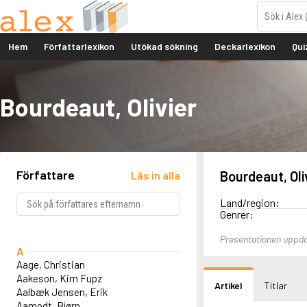
Hem
Författarlexikon
Utökad sökning
Deckarlexikon
Qui
Bourdeaut, Olivier
Författare
Bourdeaut, Oli
Läs in alla
Land/region:
Genrer:
Presentationen uppda
A
Aage, Christian
Aakeson, Kim Fupz
Artikel
Titlar
Aalbæk Jensen, Erik
Aamodt, Bjørn