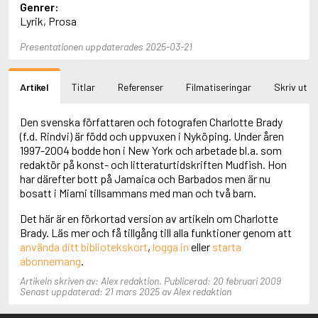
Genrer:
Aciman, André
Lyrik, Prosa
Ackebo, Lena
Acker, Kathy
Presentationen uppdaterades 2025-03-21
Ackroyd, Peter
Adam de la Halle
Adamov, Arthur
Artikel
Titlar
Referenser
Filmatiseringar
Skriv ut
Adams, Douglas
Adams, Herbert
Den svenska författaren och fotografen Charlotte Brady
Adams, Jane
(f.d. Rindvi) är född och uppvuxen i Nyköping. Under åren
Adams, Richard
1997-2004 bodde hon i New York och arbetade bl.a. som
Adbåge, Emma
redaktör på konst- och litteraturtidskriften Mudfish. Hon
Adbåge, Lisen
har därefter bott på Jamaica och Barbados men är nu
Adelborg, Ottilia
bosatt i Miami tillsammans med man och två barn.
Adichie, Chimamanda Ngozi
Adiga, Aravind
Det här är en förkortad version av artikeln om Charlotte
Adler-Olsen, Jussi
Brady. Läs mer och få tillgång till alla funktioner genom att
Adlerbeth, Gudmund Jöran
använda ditt bibliotekskort
,
logga in
eller
starta
Adnan, Etel
abonnemang
.
Adolfsson, Eva
Artikeln skriven av: Alex redaktion. Publicerad: 20 februari 2009
Adolfsson, Evert
Senast uppdaterad: 21 mars 2025 av Alex redaktion
Adolfsson, Gunnar
Adolfsson, Josefine