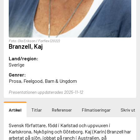
Aciman, André
Ackebo, Lena
Acker, Kathy
Ackroyd, Peter
Adam de la Halle
Adamov, Arthur
Foto: Ola Erikson / Forflex (2022)
Adams, Douglas
Branzell, Kaj
Adams, Herbert
Adams, Jane
Land/region:
Adams, Richard
Sverige
Adbåge, Emma
Genrer:
Adbåge, Lisen
Prosa, Feelgood, Barn & Ungdom
Adelborg, Ottilia
Adichie, Chimamanda Ngozi
Presentationen uppdaterades 2025-11-12
Adiga, Aravind
Adler-Olsen, Jussi
Adlerbeth, Gudmund Jöran
Artikel
Titlar
Referenser
Filmatiseringar
Skriv ut
Adnan, Etel
Adolfsson, Eva
Adolfsson, Evert
Svensk författare, född i Karlstad och uppvuxen i
Adolfsson, Gunnar
Karlskrona, Nyköping och Göteborg. Kaj (Karin) Branzell har
Adolfsson, Josefine
arbetat på sjön, jobbat på ranch i Australien, på