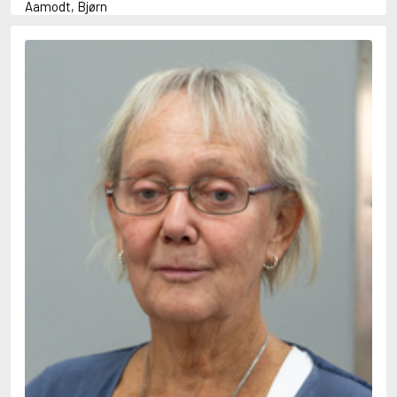
Aamodt, Bjørn
Abani, Christopher
Abbey, Kieran
Abbot, Anthony
Abbott, John
Abbott, Megan
Abdel-Fattah, Randa
Abdolah, Kader
Abé, Kobo
Abedi, Isabel
Abele, Inga
Abgarjan, Narine
Abish, Walter
Aboulela, Leila
Abrahams, Peter (f. 1919)
Abrahams, Peter (f. 1947)
Abrahamson, Emmy
Abse, Dannie
Abu-Jaber, Diana
Abulhawa, Susan
Aburas, Lone
Achebe, Chinua
Achmatova, Anna