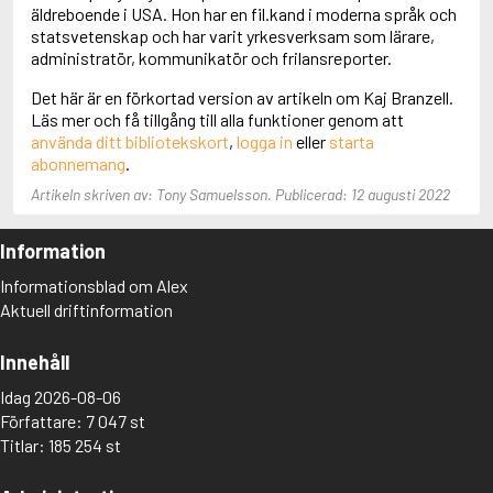
Adolfsson, Maria
äldreboende i USA. Hon har en fil.kand i moderna språk och
Adolphsen, Peter
statsvetenskap och har varit yrkesverksam som lärare,
administratör, kommunikatör och frilansreporter.
Det här är en förkortad version av artikeln om Kaj Branzell.
Läs mer och få tillgång till alla funktioner genom att
använda ditt bibliotekskort
,
logga in
eller
starta
abonnemang
.
Artikeln skriven av: Tony Samuelsson. Publicerad: 12 augusti 2022
Information
Informationsblad om Alex
Aktuell driftinformation
Innehåll
Idag 2026-08-06
Författare: 7 047 st
Titlar: 185 254 st