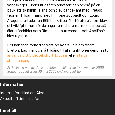
Adolfsson, Maria
världskriget. Under krigsåren arbetade han också på en
Adolphsen, Peter
psykiatrisk klinik i Paris och blev där bekant med Freuds
teorier. Tillsammans med Philippe Soupault och Louis
Aragon startade han 1919 tidskriften "Littérature", som blev
ett viktigt forum för de unga surrealisterna, men där också
äldre förebilder som Rimbaud, Lautréamont och Apollinaire
blev tryckta.
Det här är en förkortad version av artikeln om André
Breton. Läs mer och få tillgång till alla funktioner genom att
använda ditt bibliotekskort
,
logga in
eller
starta
abonnemang
.
Artikeln skriven av: Alex redaktion. Publicerad: 17 november 2000
Senast uppdaterad: 30 maj 2008 av Alex redaktion
Information
Informationsblad om Alex
Aktuell driftinformation
Innehåll