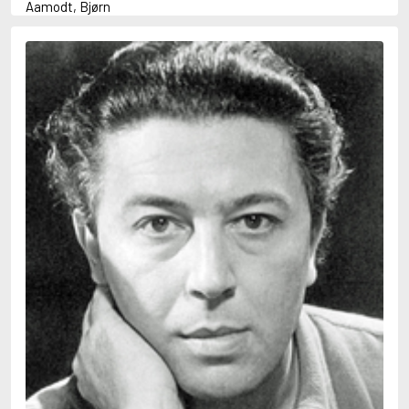
Aamodt, Bjørn
Abani, Christopher
Abbey, Kieran
Abbot, Anthony
Abbott, John
Abbott, Megan
Abdel-Fattah, Randa
Abdolah, Kader
Abé, Kobo
Abedi, Isabel
Abele, Inga
Abgarjan, Narine
Abish, Walter
Aboulela, Leila
Abrahams, Peter (f. 1919)
Abrahams, Peter (f. 1947)
Abrahamson, Emmy
Abse, Dannie
Abu-Jaber, Diana
Abulhawa, Susan
Aburas, Lone
Achebe, Chinua
Achmatova, Anna