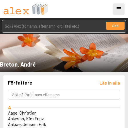
Sök
Breton, André
Författare
Läs in alla
A
Aage, Christian
Aakeson, Kim Fupz
Aalbæk Jensen, Erik