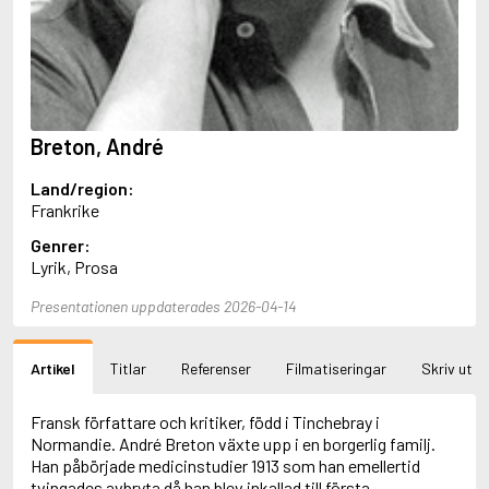
Aciman, André
Ackebo, Lena
Acker, Kathy
Ackroyd, Peter
Adam de la Halle
Adamov, Arthur
Breton, André
Adams, Douglas
Adams, Herbert
Land/region:
Adams, Jane
Frankrike
Adams, Richard
Adbåge, Emma
Genrer:
Adbåge, Lisen
Lyrik, Prosa
Adelborg, Ottilia
Adichie, Chimamanda Ngozi
Presentationen uppdaterades 2026-04-14
Adiga, Aravind
Adler-Olsen, Jussi
Artikel
Titlar
Referenser
Filmatiseringar
Skriv ut
Adlerbeth, Gudmund Jöran
Adnan, Etel
Adolfsson, Eva
Fransk författare och kritiker, född i Tinchebray i
Adolfsson, Evert
Normandie. André Breton växte upp i en borgerlig familj.
Adolfsson, Gunnar
Han påbörjade medicinstudier 1913 som han emellertid
Adolfsson, Josefine
tvingades avbryta då han blev inkallad till första