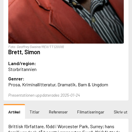
Aciman, André
Ackebo, Lena
Acker, Kathy
Ackroyd, Peter
Adam de la Halle
Adamov, Arthur
Adams, Douglas
Adams, Herbert
Foto: Geoffrey Swaine/REX/TT (2009)
Brett, Simon
Adams, Jane
Adams, Richard
Land/region:
Adbåge, Emma
Storbritannien
Adbåge, Lisen
Adelborg, Ottilia
Genrer:
Adichie, Chimamanda Ngozi
Prosa, Kriminallitteratur, Dramatik, Barn & Ungdom
Adiga, Aravind
Adler-Olsen, Jussi
Presentationen uppdaterades 2025-01-24
Adlerbeth, Gudmund Jöran
Adnan, Etel
Adolfsson, Eva
Artikel
Titlar
Referenser
Filmatiseringar
Skriv ut
Adolfsson, Evert
Adolfsson, Gunnar
Brittisk författare, född i Worcester Park, Surrey; hans
Adolfsson, Josefine