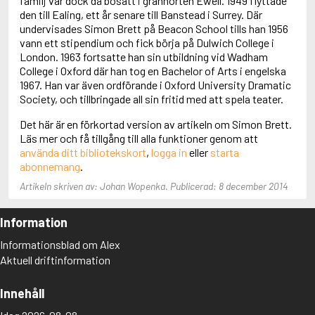
familj var dock då bosatt i grannorten Ewell. 1949 flyttade
Adolfsson, Maria
den till Ealing, ett år senare till Banstead i Surrey. Där
Adolphsen, Peter
undervisades Simon Brett på Beacon School tills han 1956
vann ett stipendium och fick börja på Dulwich College i
London. 1963 fortsatte han sin utbildning vid Wadham
College i Oxford där han tog en Bachelor of Arts i engelska
1967. Han var även ordförande i Oxford University Dramatic
Society, och tillbringade all sin fritid med att spela teater.
Det här är en förkortad version av artikeln om Simon Brett.
Läs mer och få tillgång till alla funktioner genom att
använda ditt bibliotekskort
,
logga in
eller
starta
abonnemang
.
Artikeln skriven av: Johan Wopenka. Publicerad: 8 december 2014
Information
Informationsblad om Alex
Aktuell driftinformation
Innehåll