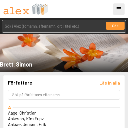
Sök
Brett, Simon
Författare
Läs in alla
A
Aage, Christian
Aakeson, Kim Fupz
Aalbæk Jensen, Erik