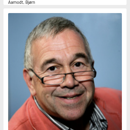
Aamodt, Bjørn
Abani, Christopher
Abbey, Kieran
Abbot, Anthony
Abbott, John
Abbott, Megan
Abdel-Fattah, Randa
Abdolah, Kader
Abé, Kobo
Abedi, Isabel
Abele, Inga
Abgarjan, Narine
Abish, Walter
Aboulela, Leila
Abrahams, Peter (f. 1919)
Abrahams, Peter (f. 1947)
Abrahamson, Emmy
Abse, Dannie
Abu-Jaber, Diana
Abulhawa, Susan
Aburas, Lone
Achebe, Chinua
Achmatova, Anna