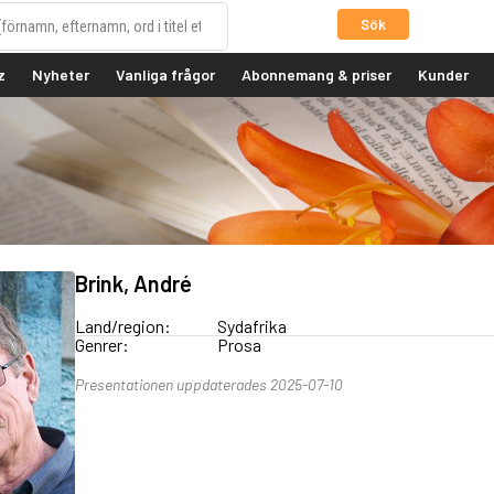
Sök
z
Nyheter
Vanliga frågor
Abonnemang & priser
Kunder
Brink, André
Land/region:
Sydafrika
Genrer:
Prosa
Presentationen uppdaterades 2025-07-10