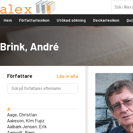
Hem
Författarlexikon
Utökad sökning
Deckarlexikon
Qui
Brink, André
Författare
Läs in alla
A
Aage, Christian
Aakeson, Kim Fupz
Aalbæk Jensen, Erik
Aamodt, Bjørn