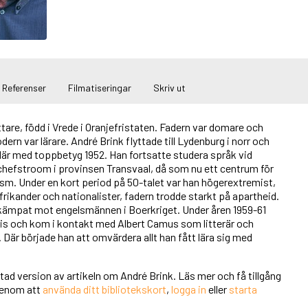
Referenser
Filmatiseringar
Skriv ut
tare, född i Vrede i Oranjefristaten. Fadern var domare och
dern var lärare. André Brink flyttade till Lydenburg i norr och
där med toppbetyg 1952. Han fortsatte studera språk vid
tchefstroom i provinsen Transvaal, då som nu ett centrum för
sm. Under en kort period på 50-talet var han högerextremist,
afrikander och nationalister, fadern trodde starkt på apartheid.
 kämpat mot engelsmännen i Boerkriget. Under åren 1959-61
ris och kom i kontakt med Albert Camus som litterär och
 Där började han att omvärdera allt han fått lära sig med
rtad version av artikeln om André Brink. Läs mer och få tillgång
 genom att
använda ditt bibliotekskort
,
logga in
eller
starta