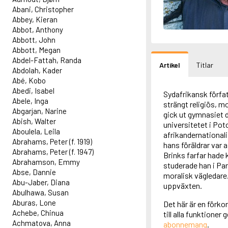
Abani, Christopher
Abbey, Kieran
Abbot, Anthony
Abbott, John
Abbott, Megan
Abdel-Fattah, Randa
Artikel
Titlar
Abdolah, Kader
Abé, Kobo
Abedi, Isabel
Sydafrikansk förfat
Abele, Inga
strängt religiös, mo
Abgarjan, Narine
gick ut gymnasiet 
Abish, Walter
universitetet i Po
Aboulela, Leila
afrikandernationali
Abrahams, Peter (f. 1919)
hans föräldrar var 
Abrahams, Peter (f. 1947)
Brinks farfar hade
Abrahamson, Emmy
studerade han i Pa
Abse, Dannie
moralisk vägledare.
Abu-Jaber, Diana
uppväxten.
Abulhawa, Susan
Aburas, Lone
Det här är en förko
Achebe, Chinua
till alla funktioner
Achmatova, Anna
abonnemang
.