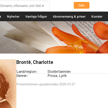
Sök
z
Nyheter
Vanliga frågor
Abonnemang & priser
Kunder
Brontë, Charlotte
Land/region:
Storbritannien
Genrer:
Prosa, Lyrik
Presentationen uppdaterades 2025-01-27