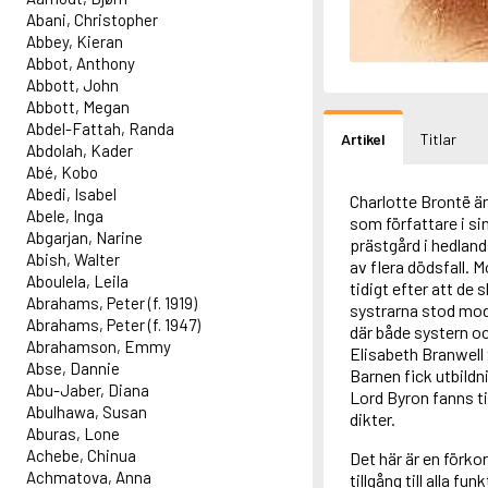
Abani, Christopher
Abbey, Kieran
Abbot, Anthony
Abbott, John
Abbott, Megan
Abdel-Fattah, Randa
Artikel
Titlar
Abdolah, Kader
Abé, Kobo
Abedi, Isabel
Charlotte Brontë ä
Abele, Inga
som författare i s
Abgarjan, Narine
prästgård i hedlan
Abish, Walter
av flera dödsfall. 
Aboulela, Leila
tidigt efter att de 
Abrahams, Peter (f. 1919)
systrarna stod mode
Abrahams, Peter (f. 1947)
där både systern o
Abrahamson, Emmy
Elisabeth Branwell
Abse, Dannie
Barnen fick utbildn
Abu-Jaber, Diana
Lord Byron fanns ti
Abulhawa, Susan
dikter.
Aburas, Lone
Achebe, Chinua
Det här är en förko
Achmatova, Anna
tillgång till alla f