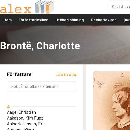
Hem
Författarlexikon
Utökad sökning
Deckarlexikon
Qui
Brontë, Charlotte
Författare
Läs in alla
A
Aage, Christian
Aakeson, Kim Fupz
Aalbæk Jensen, Erik
Aamodt, Bjørn