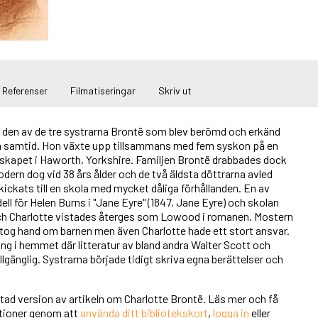
Referenser
Filmatiseringar
Skriv ut
r den av de tre systrarna Brontë som blev berömd och erkänd
in samtid. Hon växte upp tillsammans med fem syskon på en
dskapet i Haworth, Yorkshire. Familjen Brontë drabbades dock
Modern dog vid 38 års ålder och de två äldsta döttrarna avled
skickats till en skola med mycket dåliga förhållanden. En av
ll för Helen Burns i "Jane Eyre" (1847, Jane Eyre) och skolan
ch Charlotte vistades återges som Lowood i romanen. Mostern
 tog hand om barnen men även Charlotte hade ett stort ansvar.
ing i hemmet där litteratur av bland andra Walter Scott och
llgänglig. Systrarna började tidigt skriva egna berättelser och
rtad version av artikeln om Charlotte Brontë. Läs mer och få
unktioner genom att
använda ditt bibliotekskort
,
logga in
eller