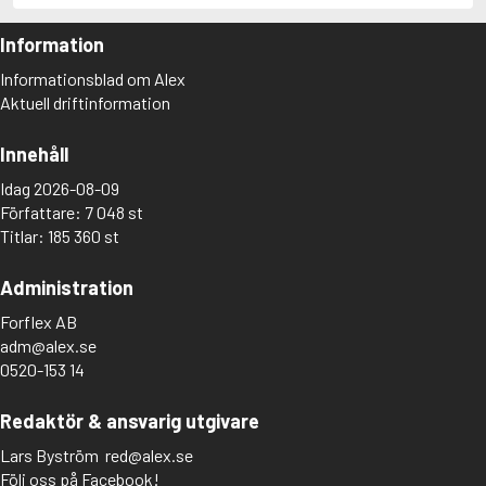
Adolfsson, Maria
Adolphsen, Peter
Information
Informationsblad om Alex
Aktuell driftinformation
Innehåll
Idag 2026-08-09
Författare: 7 048 st
Titlar: 185 360 st
Administration
Forflex AB
adm@alex.se
0520-153 14
Redaktör & ansvarig utgivare
Lars Byström
red@alex.se
Följ oss på Facebook!