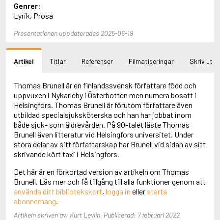
Genrer:
Aciman, André
Lyrik, Prosa
Ackebo, Lena
Acker, Kathy
Presentationen uppdaterades 2025-06-19
Ackroyd, Peter
Adam de la Halle
Adamov, Arthur
Artikel
Titlar
Referenser
Filmatiseringar
Skriv ut
Adams, Douglas
Adams, Herbert
Thomas Brunell är en finlandssvensk författare född och
Adams, Jane
uppvuxen i Nykarleby i Österbotten men numera bosatt i
Adams, Richard
Helsingfors. Thomas Brunell är förutom författare även
Adbåge, Emma
utbildad specialsjuksköterska och han har jobbat inom
Adbåge, Lisen
både sjuk- som äldrevården. På 90-talet läste Thomas
Adelborg, Ottilia
Brunell även litteratur vid Helsingfors universitet. Under
Adichie, Chimamanda Ngozi
stora delar av sitt författarskap har Brunell vid sidan av sitt
Adiga, Aravind
skrivande kört taxi i Helsingfors.
Adler-Olsen, Jussi
Adlerbeth, Gudmund Jöran
Det här är en förkortad version av artikeln om Thomas
Adnan, Etel
Brunell. Läs mer och få tillgång till alla funktioner genom att
Adolfsson, Eva
använda ditt bibliotekskort
,
logga in
eller
starta
Adolfsson, Evert
abonnemang
.
Adolfsson, Gunnar
Artikeln skriven av: Kurt Levlin. Publicerad: 7 februari 2022
Adolfsson, Josefine