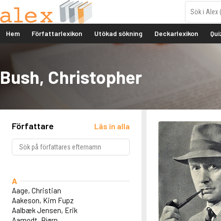
Hem
Författarlexikon
Utökad sökning
Deckarlexikon
Qui
Bush, Christopher
Författare
Läs in alla
A
Aage, Christian
Aakeson, Kim Fupz
Aalbæk Jensen, Erik
Aamodt, Bjørn