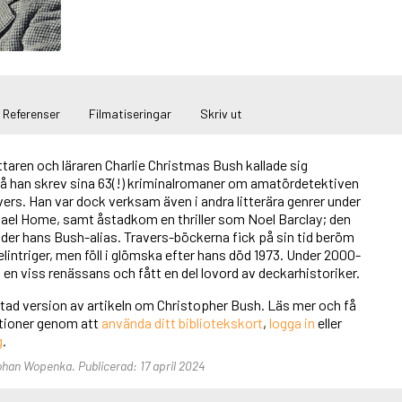
Referenser
Filmatiseringar
Skriv ut
taren och läraren Charlie Christmas Bush kallade sig
å han skrev sina 63(!) kriminalromaner om amatördetektiven
ers. Han var dock verksam även i andra litterära genrer under
el Home, samt åstadkom en thriller som Noel Barclay; den
der hans Bush-alias. Travers-böckerna fick på sin tid beröm
lintriger, men föll i glömska efter hans död 1973. Under 2000-
t en viss renässans och fått en del lovord av deckarhistoriker.
rtad version av artikeln om Christopher Bush. Läs mer och få
unktioner genom att
använda ditt bibliotekskort
,
logga in
eller
g
.
Johan Wopenka. Publicerad: 17 april 2024