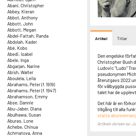
Abani, Christopher
Abbey, Kieran
Abbot, Anthony
Abbott, John
Abbott, Megan
Abdel-Fattah, Randa
Artikel
Titlar
Abdolah, Kader
Abé, Kobo
Abedi, Isabel
Den engelske förfat
Abele, Inga
Christopher Bush d
Abgarjan, Narine
Ludovic "Ludo" Trav
Abish, Walter
pseudonymen Micha
Aboulela, Leila
återutgavs 2022 un
Abrahams, Peter (f. 1919)
för välbyggda pusse
Abrahams, Peter (f. 1947)
talet har de upplev
Abrahamson, Emmy
Abse, Dannie
Det här är en förko
Abu-Jaber, Diana
tillgång till alla f
Abulhawa, Susan
starta abonneman
Aburas, Lone
Artikeln skriven av: 
Achebe, Chinua
Achmatova, Anna