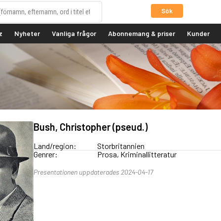
Sök
z
Nyheter
Vanliga frågor
Abonnemang & priser
Kunder
Bush, Christopher (pseud.)
Land/region:
Storbritannien
Genrer:
Prosa, Kriminallitteratur
Presentationen uppdaterades 2024-04-17