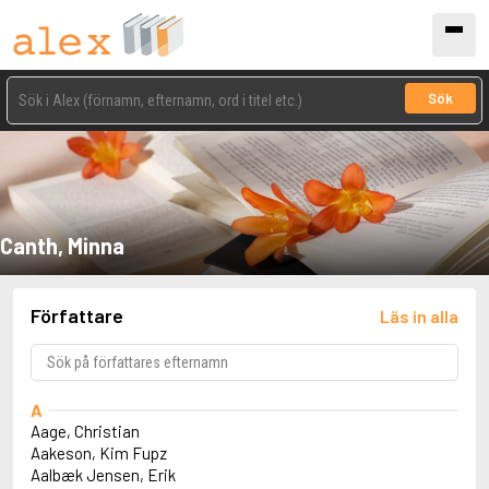
Sök
Canth, Minna
Författare
Läs in alla
A
Aage, Christian
Aakeson, Kim Fupz
Aalbæk Jensen, Erik