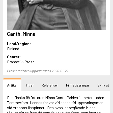
Aciman, André
Ackebo, Lena
Acker, Kathy
Ackroyd, Peter
Adam de la Halle
Adamov, Arthur
Canth, Minna
Adams, Douglas
Adams, Herbert
Land/region:
Adams, Jane
Finland
Adams, Richard
Adbåge, Emma
Genrer:
Adbåge, Lisen
Dramatik, Prosa
Adelborg, Ottilia
Adichie, Chimamanda Ngozi
Presentationen uppdaterades 2026-01-22
Adiga, Aravind
Adler-Olsen, Jussi
Artikel
Titlar
Referenser
Filmatiseringar
Skriv ut
Adlerbeth, Gudmund Jöran
Adnan, Etel
Adolfsson, Eva
Den finska författaren Minna Canth föddes i arbetarstaden
Adolfsson, Evert
Tammerfors. Hennes far var vid denna tid uppsyningsman
Adolfsson, Gunnar
vid ett bomullsspinneri. Den ovanligt begåvade Minna
Adolfsson, Josefine
tänkte sig en framtid som folkskollärarinna, men övergav