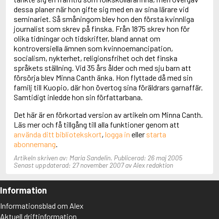
Adolfsson, Maria
dessa planer när hon gifte sig med en av sina lärare vid
Adolphsen, Peter
seminariet. Så småningom blev hon den första kvinnliga
journalist som skrev på finska. Från 1875 skrev hon för
olika tidningar och tidskrifter, bland annat om
kontroversiella ämnen som kvinnoemancipation,
socialism, nykterhet, religionsfrihet och det finska
språkets ställning. Vid 35 års ålder och med sju barn att
försörja blev Minna Canth änka. Hon flyttade då med sin
familj till Kuopio, där hon övertog sina föräldrars garnaffär.
Samtidigt inledde hon sin författarbana.
Det här är en förkortad version av artikeln om Minna Canth.
Läs mer och få tillgång till alla funktioner genom att
använda ditt bibliotekskort
,
logga in
eller
starta
abonnemang
.
Artikeln skriven av: Maria Sandelin. Publicerad: 26 maj 2005
Senast uppdaterad: 27 november 2007 av Alex redaktion
Information
Informationsblad om Alex
Aktuell driftinformation