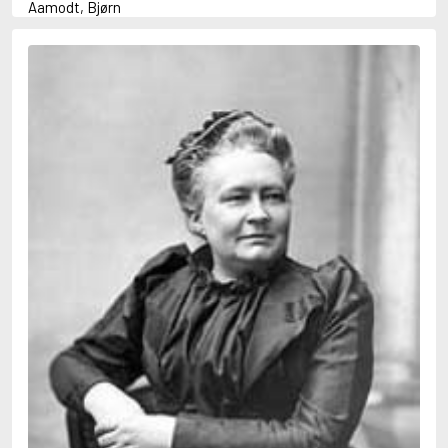
Aamodt, Bjørn
Abani, Christopher
Abbey, Kieran
Abbot, Anthony
Abbott, John
Abbott, Megan
Abdel-Fattah, Randa
Abdolah, Kader
Abé, Kobo
Abedi, Isabel
Abele, Inga
Abgarjan, Narine
Abish, Walter
Aboulela, Leila
Abrahams, Peter (f. 1919)
Abrahams, Peter (f. 1947)
Abrahamson, Emmy
Abse, Dannie
Abu-Jaber, Diana
Abulhawa, Susan
Aburas, Lone
Achebe, Chinua
Achmatova, Anna