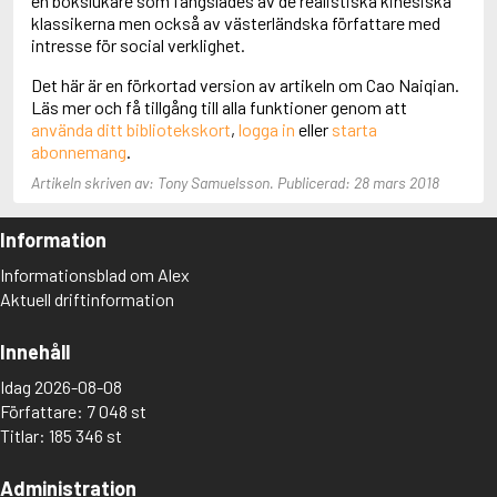
en bokslukare som fängslades av de realistiska kinesiska
Aciman, André
klassikerna men också av västerländska författare med
Ackebo, Lena
intresse för social verklighet.
Acker, Kathy
Det här är en förkortad version av artikeln om Cao Naiqian.
Ackroyd, Peter
Läs mer och få tillgång till alla funktioner genom att
Adam de la Halle
använda ditt bibliotekskort
,
logga in
eller
starta
Adamov, Arthur
abonnemang
.
Adams, Douglas
Adams, Herbert
Artikeln skriven av: Tony Samuelsson. Publicerad: 28 mars 2018
Adams, Jane
Adams, Richard
Information
Adbåge, Emma
Adbåge, Lisen
Informationsblad om Alex
Adelborg, Ottilia
Aktuell driftinformation
Adichie, Chimamanda Ngozi
Adiga, Aravind
Innehåll
Adler-Olsen, Jussi
Adlerbeth, Gudmund Jöran
Idag 2026-08-08
Adnan, Etel
Författare: 7 048 st
Adolfsson, Eva
Titlar: 185 346 st
Adolfsson, Evert
Adolfsson, Gunnar
Administration
Adolfsson, Josefine