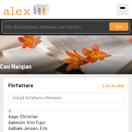
Sök
Cao Naiqian
Författare
Läs in alla
A
Aage, Christian
Aakeson, Kim Fupz
Aalbæk Jensen, Erik