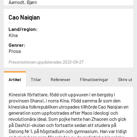
Aamodt, Bjørn
Abani, Christopher
Abbey, Kieran
Cao Naiqian
Abbot, Anthony
Abbott, John
Land/region:
Abbott, Megan
Kina
Abdel-Fattah, Randa
Genrer:
Abdolah, Kader
Prosa
Abé, Kobo
Abedi, Isabel
Presentationen uppdaterades 2022-09-27
Abele, Inga
Abgarjan, Narine
Abish, Walter
Artikel
Titlar
Referenser
Filmatiseringar
Skriv ut
Aboulela, Leila
Abrahams, Peter (f. 1919)
Abrahams, Peter (f. 1947)
Kinesisk författare, född och uppvuxen i en bergsby i
Abrahamson, Emmy
provinsen Shanxi, i norra Kina. Född samma år som den
Abse, Dannie
kinesiska folkrepubliken utropades tillhörde Cao Naiqian en
Abu-Jaber, Diana
generation som uppfostrades efter Maos ideologi och
Abulhawa, Susan
revolutionära ideal. Som pojke hette han Zhaoren och gick
Aburas, Lone
på Dashizi-skolan och fortsatte sedan att studera på
Achebe, Chinua
Datong Nr 1, på högstadium och gymnasium. Han var tidigt
Achmatova, Anna