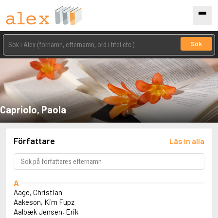
Sök
Capriolo, Paola
Författare
Läs in alla
A
Aage, Christian
Aakeson, Kim Fupz
Aalbæk Jensen, Erik