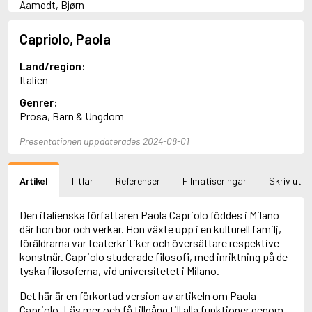
Aamodt, Bjørn
Abani, Christopher
Abbey, Kieran
Capriolo, Paola
Abbot, Anthony
Abbott, John
Land/region:
Abbott, Megan
Italien
Abdel-Fattah, Randa
Genrer:
Abdolah, Kader
Prosa, Barn & Ungdom
Abé, Kobo
Abedi, Isabel
Presentationen uppdaterades 2024-08-01
Abele, Inga
Abgarjan, Narine
Abish, Walter
Artikel
Titlar
Referenser
Filmatiseringar
Skriv ut
Aboulela, Leila
Abrahams, Peter (f. 1919)
Abrahams, Peter (f. 1947)
Den italienska författaren Paola Capriolo föddes i Milano
Abrahamson, Emmy
där hon bor och verkar. Hon växte upp i en kulturell familj,
Abse, Dannie
föräldrarna var teaterkritiker och översättare respektive
Abu-Jaber, Diana
konstnär. Capriolo studerade filosofi, med inriktning på de
Abulhawa, Susan
tyska filosoferna, vid universitetet i Milano.
Aburas, Lone
Det här är en förkortad version av artikeln om Paola
Achebe, Chinua
Capriolo. Läs mer och få tillgång till alla funktioner genom
Achmatova, Anna