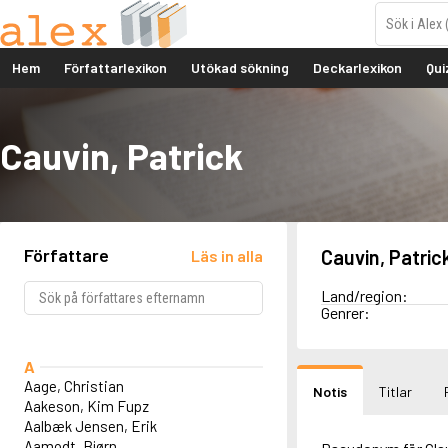
Hem
Författarlexikon
Utökad sökning
Deckarlexikon
Qui
Cauvin, Patrick
Författare
Cauvin, Patric
Läs in alla
Land/region:
Genrer:
A
Aage, Christian
Notis
Titlar
Aakeson, Kim Fupz
Aalbæk Jensen, Erik
Aamodt, Bjørn