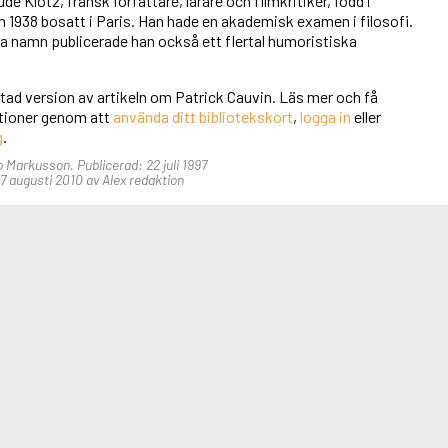
e Klotz, fransk författare, lärare och filmkritiker, född i
 1938 bosatt i Paris. Han hade en akademisk examen i filosofi.
ga namn publicerade han också ett flertal humoristiska
rtad version av artikeln om Patrick Cauvin. Läs mer och få
unktioner genom att
använda ditt bibliotekskort
,
logga in
eller
g
.
 Markusson. Publicerad: 22 juli 1997
 augusti 2010 av Alex redaktion