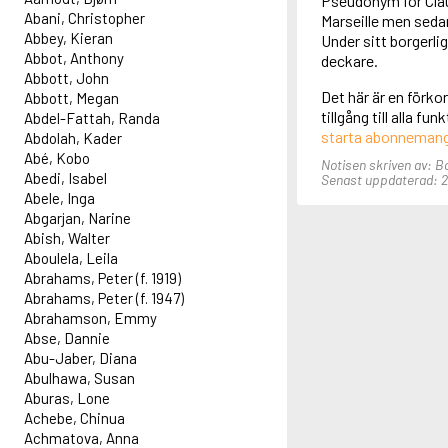
Pseudonym för Claud
Abani, Christopher
Marseille men sedan
Abbey, Kieran
Under sitt borgerli
Abbot, Anthony
deckare.
Abbott, John
Det här är en förko
Abbott, Megan
tillgång till alla f
Abdel-Fattah, Randa
starta abonneman
Abdolah, Kader
Abé, Kobo
Notisen skriven av: Bo
Abedi, Isabel
Senast uppdaterad: 27
Abele, Inga
Abgarjan, Narine
Abish, Walter
Aboulela, Leila
Abrahams, Peter (f. 1919)
Abrahams, Peter (f. 1947)
Abrahamson, Emmy
Abse, Dannie
Abu-Jaber, Diana
Abulhawa, Susan
Aburas, Lone
Achebe, Chinua
Achmatova, Anna