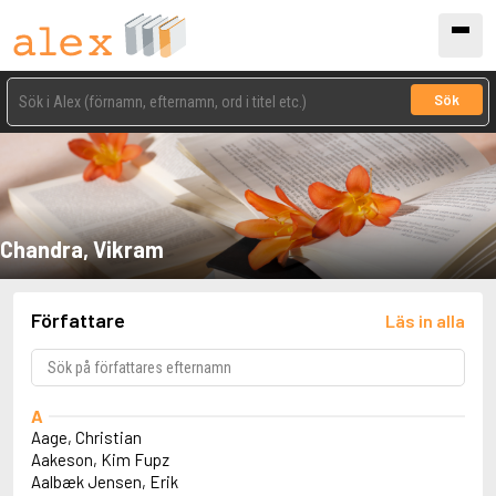
Sök
Chandra, Vikram
Författare
Läs in alla
A
Aage, Christian
Aakeson, Kim Fupz
Aalbæk Jensen, Erik