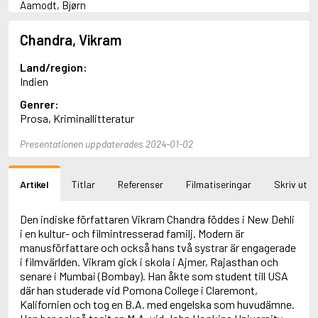
Aamodt, Bjørn
Abani, Christopher
Abbey, Kieran
Chandra, Vikram
Abbot, Anthony
Abbott, John
Land/region:
Abbott, Megan
Indien
Abdel-Fattah, Randa
Genrer:
Abdolah, Kader
Prosa, Kriminallitteratur
Abé, Kobo
Abedi, Isabel
Presentationen uppdaterades 2024-01-02
Abele, Inga
Abgarjan, Narine
Abish, Walter
Artikel
Titlar
Referenser
Filmatiseringar
Skriv ut
Aboulela, Leila
Abrahams, Peter (f. 1919)
Abrahams, Peter (f. 1947)
Den indiske författaren Vikram Chandra föddes i New Dehli
Abrahamson, Emmy
i en kultur- och filmintresserad familj. Modern är
Abse, Dannie
manusförfattare och också hans två systrar är engagerade
Abu-Jaber, Diana
i filmvärlden. Vikram gick i skola i Ajmer, Rajasthan och
Abulhawa, Susan
senare i Mumbai (Bombay). Han åkte som student till USA
Aburas, Lone
där han studerade vid Pomona College i Claremont,
Achebe, Chinua
Kalifornien och tog en B.A. med engelska som huvudämne.
Achmatova, Anna