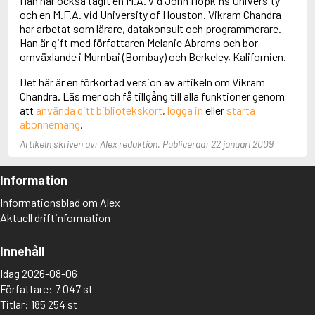
Han har också tagit en M.A. vid John Hopkins University
Aciman, André
och en M.F.A. vid University of Houston. Vikram Chandra
Ackebo, Lena
har arbetat som lärare, datakonsult och programmerare.
Acker, Kathy
Han är gift med författaren Melanie Abrams och bor
Ackroyd, Peter
omväxlande i Mumbai (Bombay) och Berkeley, Kalifornien.
Adam de la Halle
Det här är en förkortad version av artikeln om Vikram
Adamov, Arthur
Chandra. Läs mer och få tillgång till alla funktioner genom
Adams, Douglas
att
använda ditt bibliotekskort
,
logga in
eller
starta
Adams, Herbert
abonnemang
.
Adams, Jane
Adams, Richard
Artikeln skriven av: Alex redaktion. Publicerad: 22 januari 2009
Adbåge, Emma
Adbåge, Lisen
Information
Adelborg, Ottilia
Adichie, Chimamanda Ngozi
Informationsblad om Alex
Adiga, Aravind
Aktuell driftinformation
Adler-Olsen, Jussi
Adlerbeth, Gudmund Jöran
Innehåll
Adnan, Etel
Adolfsson, Eva
Idag 2026-08-06
Adolfsson, Evert
Författare: 7 047 st
Adolfsson, Gunnar
Titlar: 185 254 st
Adolfsson, Josefine