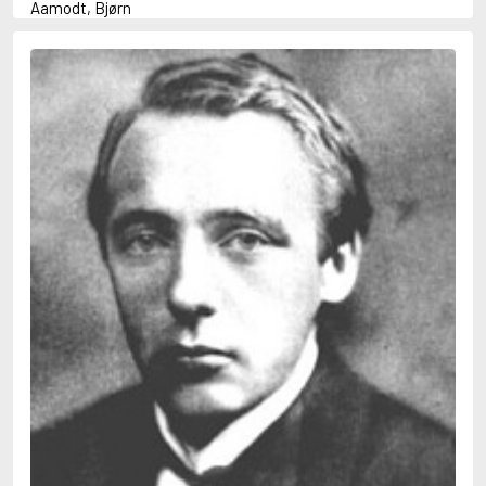
Aamodt, Bjørn
Abani, Christopher
Abbey, Kieran
Abbot, Anthony
Abbott, John
Abbott, Megan
Abdel-Fattah, Randa
Abdolah, Kader
Abé, Kobo
Abedi, Isabel
Abele, Inga
Abgarjan, Narine
Abish, Walter
Aboulela, Leila
Abrahams, Peter (f. 1919)
Abrahams, Peter (f. 1947)
Abrahamson, Emmy
Abse, Dannie
Abu-Jaber, Diana
Abulhawa, Susan
Aburas, Lone
Achebe, Chinua
Achmatova, Anna