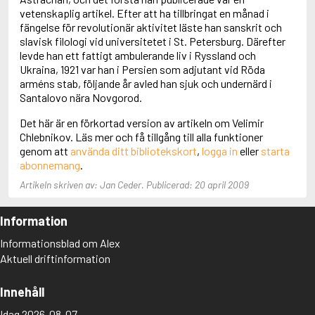
Adolfsson, Maria
vetenskaplig artikel. Efter att ha tillbringat en månad i
Adolphsen, Peter
fängelse för revolutionär aktivitet läste han sanskrit och
slavisk filologi vid universitetet i St. Petersburg. Därefter
levde han ett fattigt ambulerande liv i Ryssland och
Ukraina, 1921 var han i Persien som adjutant vid Röda
arméns stab, följande år avled han sjuk och undernärd i
Santalovo nära Novgorod.
Det här är en förkortad version av artikeln om Velimir
Chlebnikov. Läs mer och få tillgång till alla funktioner
genom att
använda ditt bibliotekskort
,
logga in
eller
starta
abonnemang
.
Artikeln skriven av: Jan Ceder. Publicerad: 20 april 2009
Information
Informationsblad om Alex
Aktuell driftinformation
Innehåll
Idag 2026-08-07