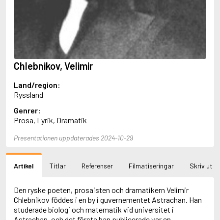
Aciman, André
Ackebo, Lena
Acker, Kathy
Ackroyd, Peter
Adam de la Halle
Adamov, Arthur
Chlebnikov, Velimir
Adams, Douglas
Adams, Herbert
Land/region:
Adams, Jane
Ryssland
Adams, Richard
Adbåge, Emma
Genrer:
Adbåge, Lisen
Prosa, Lyrik, Dramatik
Adelborg, Ottilia
Adichie, Chimamanda Ngozi
Presentationen uppdaterades 2024-10-29
Adiga, Aravind
Adler-Olsen, Jussi
Artikel
Titlar
Referenser
Filmatiseringar
Skriv ut
Adlerbeth, Gudmund Jöran
Adnan, Etel
Adolfsson, Eva
Den ryske poeten, prosaisten och dramatikern Velimir
Adolfsson, Evert
Chlebnikov föddes i en by i guvernementet Astrachan. Han
Adolfsson, Gunnar
studerade biologi och matematik vid universitet i
Adolfsson, Josefine
Astrachan, och det första han publicerade var en