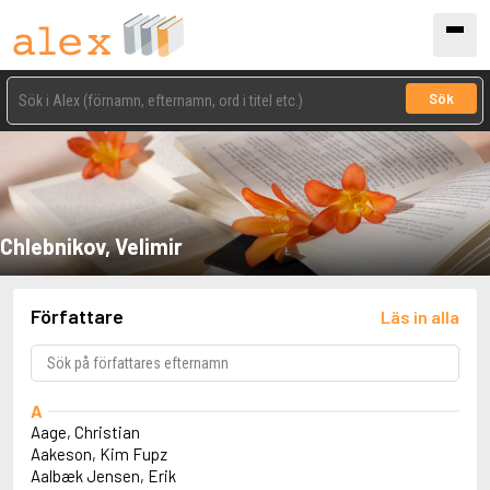
Sök
Chlebnikov, Velimir
Författare
Läs in alla
A
Aage, Christian
Aakeson, Kim Fupz
Aalbæk Jensen, Erik