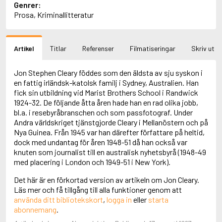
Genrer:
Aciman, André
Prosa, Kriminallitteratur
Ackebo, Lena
Acker, Kathy
Ackroyd, Peter
Artikel
Titlar
Referenser
Filmatiseringar
Skriv ut
Adam de la Halle
Adamov, Arthur
Adams, Douglas
Jon Stephen Cleary föddes som den äldsta av sju syskon i
Adams, Herbert
en fattig irländsk-katolsk familj i Sydney, Australien. Han
Adams, Jane
fick sin utbildning vid Marist Brothers School i Randwick
Adams, Richard
1924-32. De följande åtta åren hade han en rad olika jobb,
Adbåge, Emma
bl.a. i resebyråbranschen och som passfotograf. Under
Adbåge, Lisen
Andra världskriget tjänstgjorde Cleary i Mellanöstern och på
Adelborg, Ottilia
Nya Guinea. Från 1945 var han därefter författare på heltid,
Adichie, Chimamanda Ngozi
dock med undantag för åren 1948-51 då han också var
Adiga, Aravind
knuten som journalist till en australisk nyhetsbyrå (1948-49
Adler-Olsen, Jussi
med placering i London och 1949-51 i New York).
Adlerbeth, Gudmund Jöran
Adnan, Etel
Det här är en förkortad version av artikeln om Jon Cleary.
Adolfsson, Eva
Läs mer och få tillgång till alla funktioner genom att
Adolfsson, Evert
använda ditt bibliotekskort
,
logga in
eller
starta
Adolfsson, Gunnar
abonnemang
.
Adolfsson, Josefine