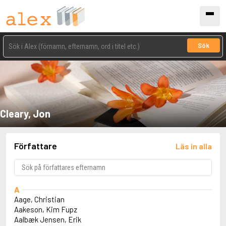
Sök
Cleary, Jon
Författare
Läs in alla
A
Aage, Christian
Aakeson, Kim Fupz
Aalbæk Jensen, Erik