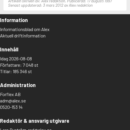
Artikeln skriven av: Alex redaktion. Publicerad: 17 augusti 1997
Adolfsson, Maria
Senast uppdaterad: 3 mars 2012 av Alex redaktion
Adolphsen, Peter
Information
Informationsblad om Alex
Aktuell driftinformation
Innehåll
Idag 2026-08-08
Författare: 7 048 st
Titlar: 185 346 st
Administration
Forflex AB
adm@alex.se
0520-153 14
Redaktör & ansvarig utgivare
Lars Byström
red@alex.se