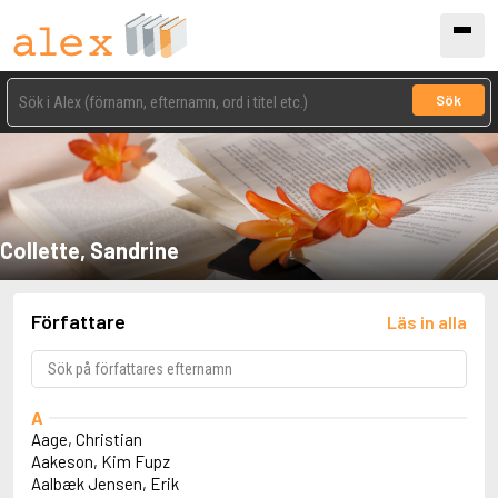
Sök
Collette, Sandrine
Författare
Läs in alla
A
Aage, Christian
Aakeson, Kim Fupz
Aalbæk Jensen, Erik