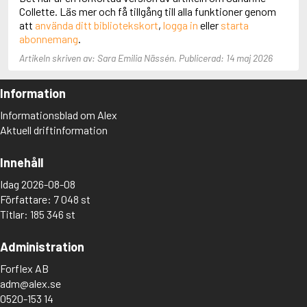
Collette. Läs mer och få tillgång till alla funktioner genom
Aciman, André
att
använda ditt bibliotekskort
,
logga in
eller
starta
Ackebo, Lena
abonnemang
.
Acker, Kathy
Ackroyd, Peter
Artikeln skriven av: Sara Emilia Nässén. Publicerad: 14 maj 2026
Adam de la Halle
Adamov, Arthur
Information
Adams, Douglas
Adams, Herbert
Informationsblad om Alex
Adams, Jane
Aktuell driftinformation
Adams, Richard
Adbåge, Emma
Innehåll
Adbåge, Lisen
Adelborg, Ottilia
Idag 2026-08-08
Adichie, Chimamanda Ngozi
Författare: 7 048 st
Adiga, Aravind
Titlar: 185 346 st
Adler-Olsen, Jussi
Adlerbeth, Gudmund Jöran
Administration
Adnan, Etel
Adolfsson, Eva
Forflex AB
Adolfsson, Evert
adm@alex.se
Adolfsson, Gunnar
0520-153 14
Adolfsson, Josefine