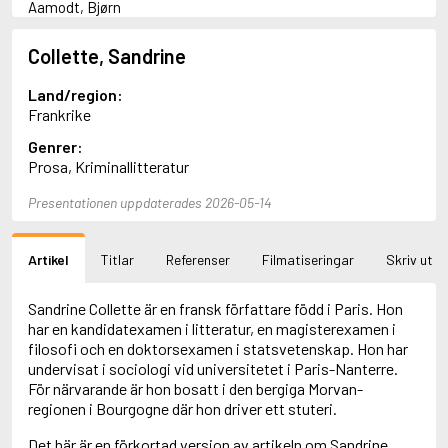
Aamodt, Bjørn
Abani, Christopher
Abbey, Kieran
Collette, Sandrine
Abbot, Anthony
Abbott, John
Land/region:
Abbott, Megan
Frankrike
Abdel-Fattah, Randa
Genrer:
Abdolah, Kader
Prosa, Kriminallitteratur
Abé, Kobo
Abedi, Isabel
Presentationen uppdaterades 2026-05-14
Abele, Inga
Abgarjan, Narine
Abish, Walter
Artikel
Titlar
Referenser
Filmatiseringar
Skriv ut
Aboulela, Leila
Abrahams, Peter (f. 1919)
Abrahams, Peter (f. 1947)
Sandrine Collette är en fransk författare född i Paris. Hon
Abrahamson, Emmy
har en kandidatexamen i litteratur, en magisterexamen i
Abse, Dannie
filosofi och en doktorsexamen i statsvetenskap. Hon har
Abu-Jaber, Diana
undervisat i sociologi vid universitetet i Paris-Nanterre.
Abulhawa, Susan
För närvarande är hon bosatt i den bergiga Morvan-
Aburas, Lone
regionen i Bourgogne där hon driver ett stuteri.
Achebe, Chinua
Det här är en förkortad version av artikeln om Sandrine
Achmatova, Anna