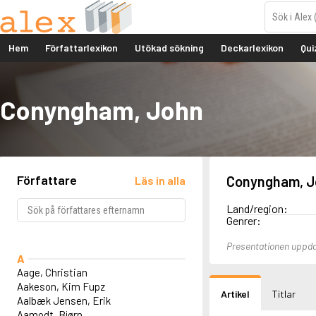
Hem
Författarlexikon
Utökad sökning
Deckarlexikon
Qui
Conyngham, John
Författare
Conyngham, J
Läs in alla
Land/region:
Genrer:
Presentationen uppd
A
Aage, Christian
Aakeson, Kim Fupz
Artikel
Titlar
Aalbæk Jensen, Erik
Aamodt, Bjørn