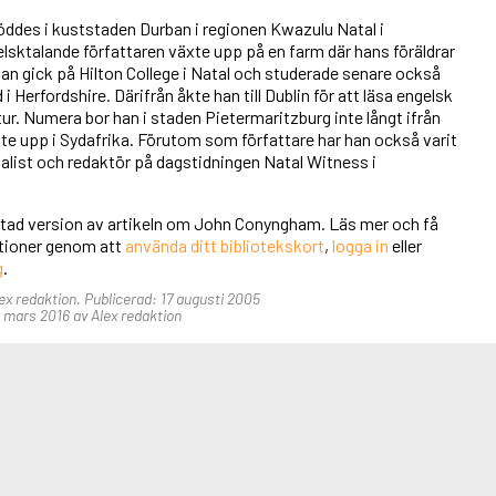
des i kuststaden Durban i regionen Kwazulu Natal i
lsktalande författaren växte upp på en farm där hans föräldrar
an gick på Hilton College i Natal och studerade senare också
 i Herfordshire. Därifrån åkte han till Dublin för att läsa engelsk
atur. Numera bor han i staden Pietermaritzburg inte långt ifrån
te upp i Sydafrika. Förutom som författare har han också varit
list och redaktör på dagstidningen Natal Witness i
ortad version av artikeln om John Conyngham. Läs mer och få
unktioner genom att
använda ditt bibliotekskort
,
logga in
eller
g
.
lex redaktion. Publicerad: 17 augusti 2005
mars 2016 av Alex redaktion