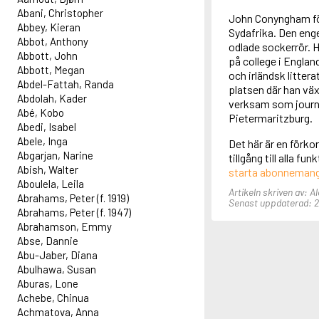
Abani, Christopher
John Conyngham föd
Abbey, Kieran
Sydafrika. Den enge
Abbot, Anthony
odlade sockerrör. H
Abbott, John
på college i England
Abbott, Megan
och irländsk litter
Abdel-Fattah, Randa
platsen där han väx
Abdolah, Kader
verksam som journa
Abé, Kobo
Pietermaritzburg.
Abedi, Isabel
Abele, Inga
Det här är en förk
Abgarjan, Narine
tillgång till alla f
Abish, Walter
starta abonneman
Aboulela, Leila
Artikeln skriven av: A
Abrahams, Peter (f. 1919)
Senast uppdaterad: 2 
Abrahams, Peter (f. 1947)
Abrahamson, Emmy
Abse, Dannie
Abu-Jaber, Diana
Abulhawa, Susan
Aburas, Lone
Achebe, Chinua
Achmatova, Anna