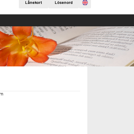
Engelska
Lånekort
Lösenord
om