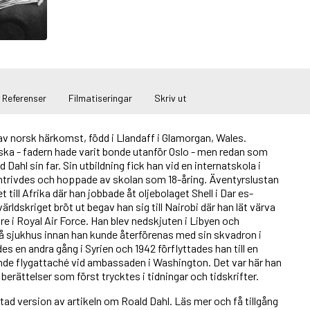
Referenser
Filmatiseringar
Skriv ut
 av norsk härkomst, född i Llandaff i Glamorgan, Wales.
ska - fadern hade varit bonde utanför Oslo - men redan som
 Dahl sin far. Sin utbildning fick han vid en internatskola i
ntrivdes och hoppade av skolan som 18-åring. Äventyrslustan
t till Afrika där han jobbade åt oljebolaget Shell i Dar es-
rldskriget bröt ut begav han sig till Nairobi där han lät värva
re i Royal Air Force. Han blev nedskjuten i Libyen och
 på sjukhus innan han kunde återförenas med sin skvadron i
es en andra gång i Syrien och 1942 förflyttades han till en
nde flygattaché vid ambassaden i Washington. Det var här han
berättelser som först trycktes i tidningar och tidskrifter.
rtad version av artikeln om Roald Dahl. Läs mer och få tillgång