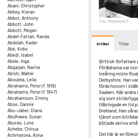
Abani, Christopher
Abbey, Kieran
Abbot, Anthony
Foto: Ornelund A/S
Abbott, John
Abbott, Megan
Abdel-Fattah, Randa
Abdolah, Kader
Artikel
Titlar
Abé, Kobo
Abedi, Isabel
Abele, Inga
Brittisk författare
Abgarjan, Narine
Föräldrarna var nor
Abish, Walter
treåring miste Roald
Aboulela, Leila
Derbyshire. Han va
Abrahams, Peter (f. 1919)
förde honom i ställe
Abrahams, Peter (f. 1947)
Saalam. När andra vä
Abrahamson, Emmy
sig som stridsflyga
Abse, Dannie
tillbringade en tid
Abu-Jaber, Diana
Grekland. Han sårad
Abulhawa, Susan
tjänst som biträda
Aburas, Lone
började skriva små 
Achebe, Chinua
Det här är en förko
Achmatova, Anna