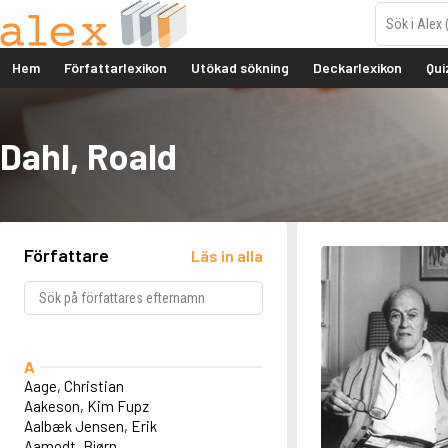
Hem
Författarlexikon
Utökad sökning
Deckarlexikon
Qui
Dahl, Roald
Författare
Läs in alla
A
Aage, Christian
Aakeson, Kim Fupz
Aalbæk Jensen, Erik
Aamodt, Bjørn