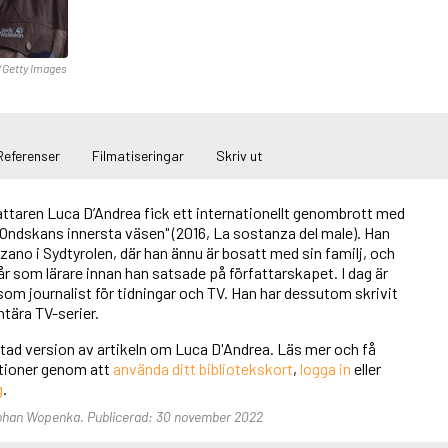
/Getty Images
Referenser
Filmatiseringar
Skriv ut
attaren Luca D’Andrea fick ett internationellt genombrott med
"Ondskans innersta väsen" (2016, La sostanza del male). Han
zano i Sydtyrolen, där han ännu är bosatt med sin familj, och
år som lärare innan han satsade på författarskapet. I dag är
om journalist för tidningar och TV. Han har dessutom skrivit
ära TV-serier.
rtad version av artikeln om Luca D'Andrea. Läs mer och få
unktioner genom att
använda ditt bibliotekskort
,
logga in
eller
g
.
Johan Wopenka. Publicerad: 30 november 2022