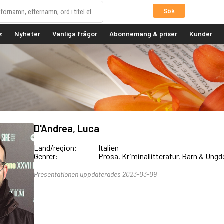
Sök
z
Nyheter
Vanliga frågor
Abonnemang & priser
Kunder
D'Andrea, Luca
Land/region:
Italien
Genrer:
Prosa, Kriminallitteratur, Barn & Ung
Presentationen uppdaterades 2023-03-09