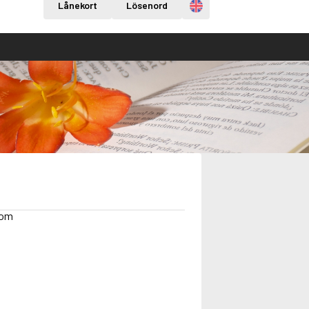
Engelska
Lånekort
Lösenord
dom