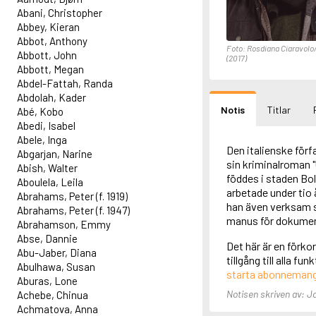
Abani, Christopher
Abbey, Kieran
Abbot, Anthony
Foto: Rosdiana Ciaravolo
Abbott, John
(2017)
Abbott, Megan
Abdel-Fattah, Randa
Abdolah, Kader
Notis
Titlar
Abé, Kobo
Abedi, Isabel
Abele, Inga
Den italienske förf
Abgarjan, Narine
sin kriminalroman 
Abish, Walter
föddes i staden Bol
Aboulela, Leila
arbetade under tio 
Abrahams, Peter (f. 1919)
han även verksam s
Abrahams, Peter (f. 1947)
manus för dokument
Abrahamson, Emmy
Abse, Dannie
Det här är en förko
Abu-Jaber, Diana
tillgång till alla f
Abulhawa, Susan
starta abonneman
Aburas, Lone
Notisen skriven av: 
Achebe, Chinua
Achmatova, Anna