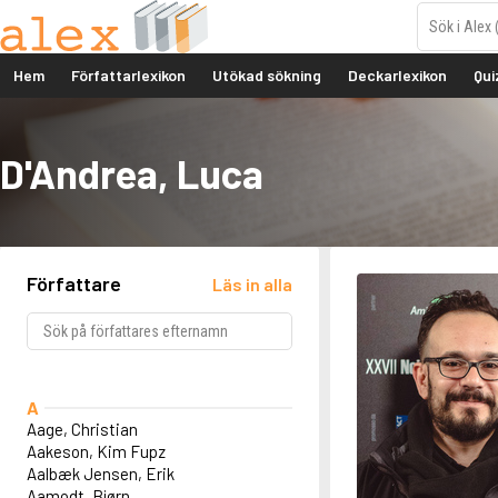
Hem
Författarlexikon
Utökad sökning
Deckarlexikon
Qui
D'Andrea, Luca
Författare
Läs in alla
A
Aage, Christian
Aakeson, Kim Fupz
Aalbæk Jensen, Erik
Aamodt, Bjørn