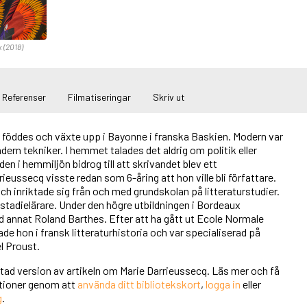
x (2018)
Referenser
Filmatiseringar
Skriv ut
 föddes och växte upp i Bayonne i franska Baskien. Modern var
dern tekniker. I hemmet talades det aldrig om politik eller
en i hemmiljön bidrog till att skrivandet blev ett
ieussecq visste redan som 6-åring att hon ville bli författare.
h inriktade sig från och med grundskolan på litteraturstudier.
stadielärare. Under den högre utbildningen i Bordeaux
d annat Roland Barthes. Efter att ha gått ut Ecole Normale
de hon i fransk litteraturhistoria och var specialiserad på
l Proust.
rtad version av artikeln om Marie Darrieussecq. Läs mer och få
unktioner genom att
använda ditt bibliotekskort
,
logga in
eller
g
.