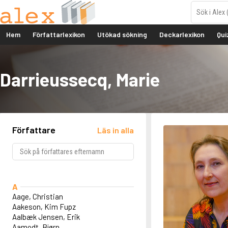
Hem
Författarlexikon
Utökad sökning
Deckarlexikon
Qui
Darrieussecq, Marie
Författare
Läs in alla
A
Aage, Christian
Aakeson, Kim Fupz
Aalbæk Jensen, Erik
Aamodt, Bjørn