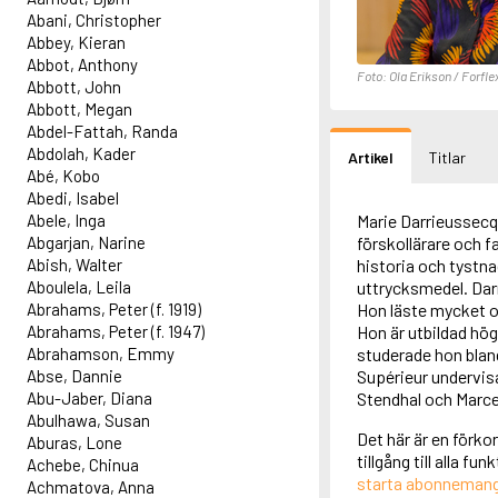
Abani, Christopher
Abbey, Kieran
Abbot, Anthony
Foto: Ola Erikson / Forfle
Abbott, John
Abbott, Megan
Abdel-Fattah, Randa
Abdolah, Kader
Artikel
Titlar
Abé, Kobo
Abedi, Isabel
Abele, Inga
Marie Darrieussecq
Abgarjan, Narine
förskollärare och fa
Abish, Walter
historia och tystnad
Aboulela, Leila
uttrycksmedel. Darr
Abrahams, Peter (f. 1919)
Hon läste mycket oc
Abrahams, Peter (f. 1947)
Hon är utbildad hög
Abrahamson, Emmy
studerade hon blan
Abse, Dannie
Supérieur undervisa
Abu-Jaber, Diana
Stendhal och Marce
Abulhawa, Susan
Det här är en förko
Aburas, Lone
tillgång till alla f
Achebe, Chinua
starta abonneman
Achmatova, Anna