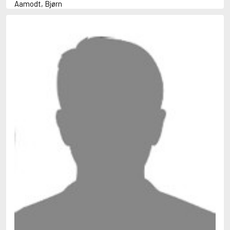
Aamodt, Bjørn
Abani, Christopher
Abbey, Kieran
Abbot, Anthony
Abbott, John
Abbott, Megan
Abdel-Fattah, Randa
Abdolah, Kader
Abé, Kobo
Abedi, Isabel
Abele, Inga
Abgarjan, Narine
Abish, Walter
Aboulela, Leila
Abrahams, Peter (f. 1919)
Abrahams, Peter (f. 1947)
Abrahamson, Emmy
Abse, Dannie
Abu-Jaber, Diana
Abulhawa, Susan
Aburas, Lone
Achebe, Chinua
Achmatova, Anna