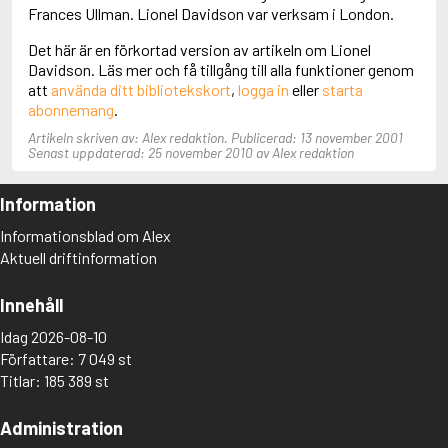
Adolfsson, Maria
Frances Ullman. Lionel Davidson var verksam i London.
Adolphsen, Peter
Det här är en förkortad version av artikeln om Lionel
Davidson. Läs mer och få tillgång till alla funktioner genom
att
använda ditt bibliotekskort
,
logga in
eller
starta
abonnemang
.
Artikeln skriven av: Alex redaktion. Publicerad: 13 november 2001
Senast uppdaterad: 25 november 2010 av Alex redaktion
Information
Informationsblad om Alex
Aktuell driftinformation
Innehåll
Idag 2026-08-10
Författare: 7 049 st
Titlar: 185 389 st
Administration