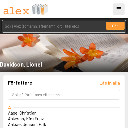
Sök
Davidson, Lionel
Författare
Läs in alla
A
Aage, Christian
Aakeson, Kim Fupz
Aalbæk Jensen, Erik