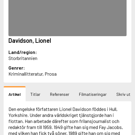
Aciman, André
Ackebo, Lena
Acker, Kathy
Ackroyd, Peter
Adam de la Halle
Adamov, Arthur
Davidson, Lionel
Adams, Douglas
Adams, Herbert
Land/region:
Adams, Jane
Storbritannien
Adams, Richard
Adbåge, Emma
Genrer:
Adbåge, Lisen
Kriminallitteratur, Prosa
Adelborg, Ottilia
Adichie, Chimamanda Ngozi
Adiga, Aravind
Artikel
Titlar
Referenser
Filmatiseringar
Skriv ut
Adler-Olsen, Jussi
Adlerbeth, Gudmund Jöran
Adnan, Etel
Den engelske författaren Lionel Davidson föddes i Hull,
Adolfsson, Eva
Yorkshire. Under andra världskriget tjänstgjorde han i
Adolfsson, Evert
flottan. Han arbetade därefter som frilansjournalist och
Adolfsson, Gunnar
redaktör fram till 1959. 1949 gifte han sig med Fay Jacobs,
Adolfsson, Josefine
med vilken han fick två söner. 1989 gifte han om sig med