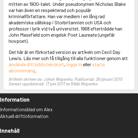
Adolfsson, Maria
mitten av 1900-talet. Under pseudonymen Nicholas Blake
Adolphsen, Peter
var han även en respekterad och populär
kriminalförfattare. Han var medlem i en lång rad
akademiska sällskap i Storbritannien och USA och
professor i lyrik vid två universitet. 1968 efterträdde han
John Masefield som engelsk Poet Laureate (ungefär
hovpoet).
Det här är en förkortad version av artikeln om Cecil Day
Lewis. Läs mer och få tillgång till alla funktioner genom att
använda ditt bibliotekskort
,
logga in
eller
starta
abonnemang
.
Artikeln skriven av: Johan Wopenka. Publicerad: 26 januari 2010
Senast uppdaterad: 17 juni 2017 av Bibbi Wopenka
Information
Informationsblad om Alex
Aktuell driftinformation
Innehåll