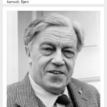
Aamodt, Bjørn
Abani, Christopher
Abbey, Kieran
Abbot, Anthony
Abbott, John
Abbott, Megan
Abdel-Fattah, Randa
Abdolah, Kader
Abé, Kobo
Abedi, Isabel
Abele, Inga
Abgarjan, Narine
Abish, Walter
Aboulela, Leila
Abrahams, Peter (f. 1919)
Abrahams, Peter (f. 1947)
Abrahamson, Emmy
Abse, Dannie
Abu-Jaber, Diana
Abulhawa, Susan
Aburas, Lone
Achebe, Chinua
Achmatova, Anna