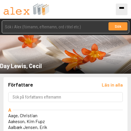
Sök
Day Lewis, Cecil
Författare
Läs in alla
A
Aage, Christian
Aakeson, Kim Fupz
Aalbæk Jensen, Erik