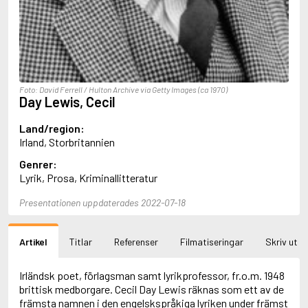
Aciman, André
Ackebo, Lena
Acker, Kathy
Ackroyd, Peter
Adam de la Halle
Adamov, Arthur
Foto: David Ferrell / Hulton Archive via Getty Images (ca 1970)
Adams, Douglas
Day Lewis, Cecil
Adams, Herbert
Adams, Jane
Land/region:
Adams, Richard
Irland, Storbritannien
Adbåge, Emma
Genrer:
Adbåge, Lisen
Lyrik, Prosa, Kriminallitteratur
Adelborg, Ottilia
Adichie, Chimamanda Ngozi
Presentationen uppdaterades 2022-07-18
Adiga, Aravind
Adler-Olsen, Jussi
Adlerbeth, Gudmund Jöran
Artikel
Titlar
Referenser
Filmatiseringar
Skriv ut
Adnan, Etel
Adolfsson, Eva
Adolfsson, Evert
Irländsk poet, förlagsman samt lyrikprofessor, fr.o.m. 1948
Adolfsson, Gunnar
brittisk medborgare. Cecil Day Lewis räknas som ett av de
Adolfsson, Josefine
främsta namnen i den engelskspråkiga lyriken under främst