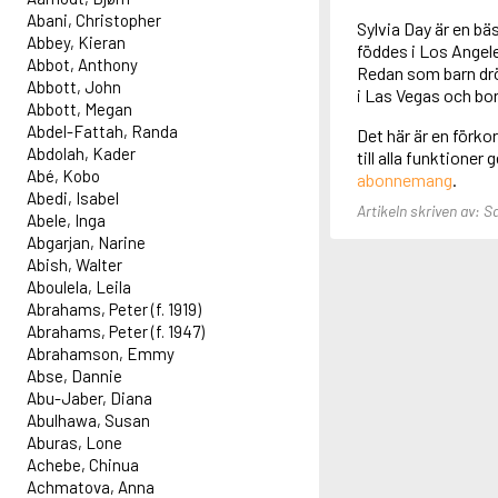
Abani, Christopher
Sylvia Day är en b
Abbey, Kieran
föddes i Los Angel
Abbot, Anthony
Redan som barn drö
Abbott, John
i Las Vegas och bor
Abbott, Megan
Abdel-Fattah, Randa
Det här är en förko
Abdolah, Kader
till alla funktioner
Abé, Kobo
abonnemang
.
Abedi, Isabel
Artikeln skriven av: S
Abele, Inga
Abgarjan, Narine
Abish, Walter
Aboulela, Leila
Abrahams, Peter (f. 1919)
Abrahams, Peter (f. 1947)
Abrahamson, Emmy
Abse, Dannie
Abu-Jaber, Diana
Abulhawa, Susan
Aburas, Lone
Achebe, Chinua
Achmatova, Anna