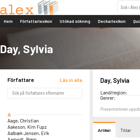
Hem
Författarlexikon
Utökad sökning
Deckarlexikon
Qui
Day, Sylvia
Författare
Day, Sylvia
Läs in alla
Land/region:
Genrer:
Presentationen uppd
A
Aage, Christian
Aakeson, Kim Fupz
Artikel
Titlar
Aalbæk Jensen, Erik
Aamodt, Bjørn