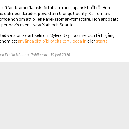
ästsäljande amerikansk författare med japanskt påbrå. Hon
es och spenderade uppväxten i Orange County, Kalifornien.
mde hon om att bli en kärleksroman-författare. Hon är bosatt
 periodvis även i New York och Seattle.
rtad version av artikeln om Sylvia Day. Läs mer och få tillgång
 genom att
använda ditt bibliotekskort
,
logga in
eller
starta
ara Emilia Nässén. Publicerad: 10 juni 2026