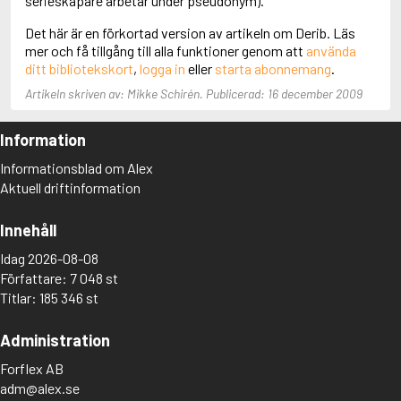
serieskapare arbetar under pseudonym).
Aciman, André
Det här är en förkortad version av artikeln om Derib. Läs
Ackebo, Lena
mer och få tillgång till alla funktioner genom att
använda
Acker, Kathy
ditt bibliotekskort
,
logga in
eller
starta abonnemang
.
Ackroyd, Peter
Adam de la Halle
Artikeln skriven av: Mikke Schirén. Publicerad: 16 december 2009
Adamov, Arthur
Adams, Douglas
Information
Adams, Herbert
Adams, Jane
Informationsblad om Alex
Adams, Richard
Aktuell driftinformation
Adbåge, Emma
Adbåge, Lisen
Innehåll
Adelborg, Ottilia
Adichie, Chimamanda Ngozi
Idag 2026-08-08
Adiga, Aravind
Författare: 7 048 st
Adler-Olsen, Jussi
Titlar: 185 346 st
Adlerbeth, Gudmund Jöran
Adnan, Etel
Administration
Adolfsson, Eva
Adolfsson, Evert
Forflex AB
Adolfsson, Gunnar
adm@alex.se
Adolfsson, Josefine