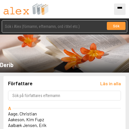
Sök
Derib
Författare
Läs in alla
A
Aage, Christian
Aakeson, Kim Fupz
Aalbæk Jensen, Erik