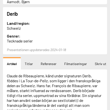
Aamodt, Bjørn
Abani, Christopher
Abbey, Kieran
Derib
Abbot, Anthony
Abbott, John
Land/region:
Abbott, Megan
Schweiz
Abdel-Fattah, Randa
Genrer:
Abdolah, Kader
Tecknade serier
Abé, Kobo
Abedi, Isabel
Presentationen uppdaterades 2024-01-18
Abele, Inga
Abgarjan, Narine
Abish, Walter
Artikel
Titlar
Referenser
Filmatiseringar
Skriv ut
Aboulela, Leila
Abrahams, Peter (f. 1919)
Abrahams, Peter (f. 1947)
Claude de Ribeaupierre, känd under signaturen Derib,
Abrahamson, Emmy
föddes i La Tour-de-Peilz, som ligger i den franskspråkiga
Abse, Dannie
delen av Schweiz. Hans far, François de Ribaupierre, var
Abu-Jaber, Diana
målare, starkt influerad av renässansen. Derib började
Abulhawa, Susan
tidigt rita serier, uppmuntrad av sina föräldrar. Sin signatur
Aburas, Lone
har han använt sedan början av sextiotalet (i de
Achebe, Chinua
franskspråkiga länderna är det vanligt att man som
Achmatova, Anna