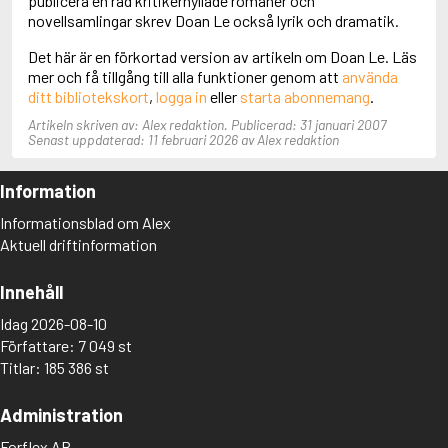
publicera en rad kritikerhyllade romaner och
Aciman, André
novellsamlingar skrev Doan Le också lyrik och dramatik.
Ackebo, Lena
Det här är en förkortad version av artikeln om Doan Le. Läs
Acker, Kathy
mer och få tillgång till alla funktioner genom att
använda
Ackroyd, Peter
ditt bibliotekskort
,
logga in
eller
starta abonnemang
.
Adam de la Halle
Adamov, Arthur
Artikeln skriven av: Alex redaktion. Publicerad: 31 januari 2007
Adams, Douglas
Senast uppdaterad: 11 februari 2026 av Alex redaktion
Adams, Herbert
Adams, Jane
Information
Adams, Richard
Adbåge, Emma
Informationsblad om Alex
Adbåge, Lisen
Aktuell driftinformation
Adelborg, Ottilia
Adichie, Chimamanda Ngozi
Innehåll
Adiga, Aravind
Adler-Olsen, Jussi
Idag 2026-08-10
Adlerbeth, Gudmund Jöran
Författare: 7 049 st
Adnan, Etel
Titlar: 185 386 st
Adolfsson, Eva
Adolfsson, Evert
Administration
Adolfsson, Gunnar
Adolfsson, Josefine
Forflex AB