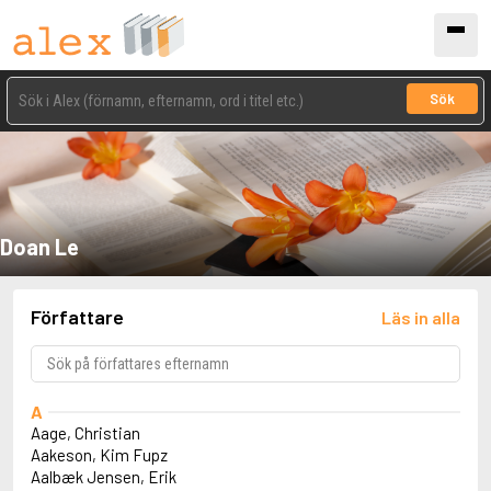
Sök
Doan Le
Författare
Läs in alla
A
Aage, Christian
Aakeson, Kim Fupz
Aalbæk Jensen, Erik