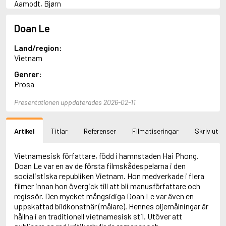
Aamodt, Bjørn
Abani, Christopher
Abbey, Kieran
Doan Le
Abbot, Anthony
Abbott, John
Land/region:
Abbott, Megan
Vietnam
Abdel-Fattah, Randa
Genrer:
Abdolah, Kader
Prosa
Abé, Kobo
Abedi, Isabel
Presentationen uppdaterades 2026-02-11
Abele, Inga
Abgarjan, Narine
Abish, Walter
Artikel
Titlar
Referenser
Filmatiseringar
Skriv ut
Aboulela, Leila
Abrahams, Peter (f. 1919)
Abrahams, Peter (f. 1947)
Vietnamesisk författare, född i hamnstaden Hai Phong.
Abrahamson, Emmy
Doan Le var en av de första filmskådespelarna i den
Abse, Dannie
socialistiska republiken Vietnam. Hon medverkade i flera
Abu-Jaber, Diana
filmer innan hon övergick till att bli manusförfattare och
Abulhawa, Susan
regissör. Den mycket mångsidiga Doan Le var även en
Aburas, Lone
uppskattad bildkonstnär (målare). Hennes oljemålningar är
Achebe, Chinua
hållna i en traditionell vietnamesisk stil. Utöver att
Achmatova, Anna