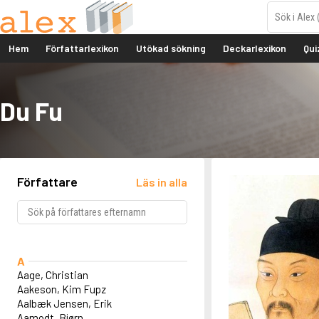
Hem
Författarlexikon
Utökad sökning
Deckarlexikon
Qui
Du Fu
Författare
Läs in alla
A
Aage, Christian
Aakeson, Kim Fupz
Aalbæk Jensen, Erik
Aamodt, Bjørn