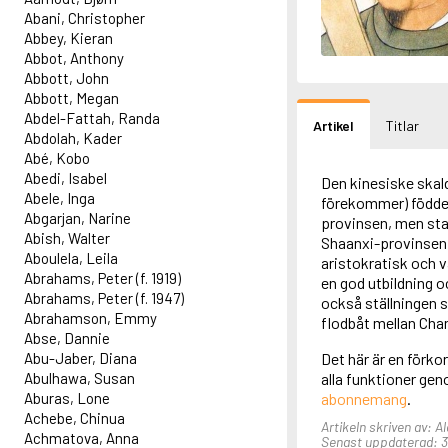
Abani, Christopher
Abbey, Kieran
Abbot, Anthony
Abbott, John
Abbott, Megan
Abdel-Fattah, Randa
Artikel
Titlar
Abdolah, Kader
Abé, Kobo
Abedi, Isabel
Den kinesiske skal
Abele, Inga
förekommer) föddes
Abgarjan, Narine
provinsen, men sta
Abish, Walter
Shaanxi-provinsen.
Aboulela, Leila
aristokratisk och v
Abrahams, Peter (f. 1919)
en god utbildning 
Abrahams, Peter (f. 1947)
också ställningen s
Abrahamson, Emmy
flodbåt mellan Cha
Abse, Dannie
Abu-Jaber, Diana
Det här är en förkor
Abulhawa, Susan
alla funktioner ge
Aburas, Lone
abonnemang
.
Achebe, Chinua
Artikeln skriven av: 
Achmatova, Anna
Senast uppdaterad: 30