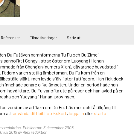
Referenser
Filmatiseringar
Skriv ut
den Du Fu (även namnformerna Tu Fu och Du Zimei
 sannolikt i Gongyi, strax öster om Luoyang i Henan-
mmade från Chang’an (numera Xi’an), dåvarande huvudstad i
 Fadern var en statlig ämbetsman. Du Fu kom från en
älbeställd släkt, men levde själv i stor fattigdom. Han fick dock
och innehade senare olika ämbeten. Under en period hade han
om hovdiktare. Du Fu var ofta ute på resor och han avled på en
ngsha och Yueyang i Hunan-provinsen.
tad version av artikeln om Du Fu. Läs mer och få tillgång till
nom att
använda ditt bibliotekskort
,
logga in
eller
starta
Alex redaktion. Publicerad: 3 december 2008
 juli 2019 av Alex redaktion