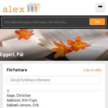
Sök
Eggert, Pål
Författare
Läs in alla
A
Aage, Christian
Aakeson, Kim Fupz
Aalbæk Jensen, Erik