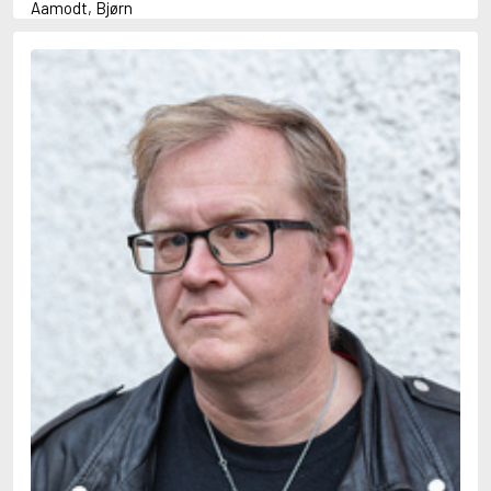
Aamodt, Bjørn
Abani, Christopher
Abbey, Kieran
Abbot, Anthony
Abbott, John
Abbott, Megan
Abdel-Fattah, Randa
Abdolah, Kader
Abé, Kobo
Abedi, Isabel
Abele, Inga
Abgarjan, Narine
Abish, Walter
Aboulela, Leila
Abrahams, Peter (f. 1919)
Abrahams, Peter (f. 1947)
Abrahamson, Emmy
Abse, Dannie
Abu-Jaber, Diana
Abulhawa, Susan
Aburas, Lone
Achebe, Chinua
Achmatova, Anna