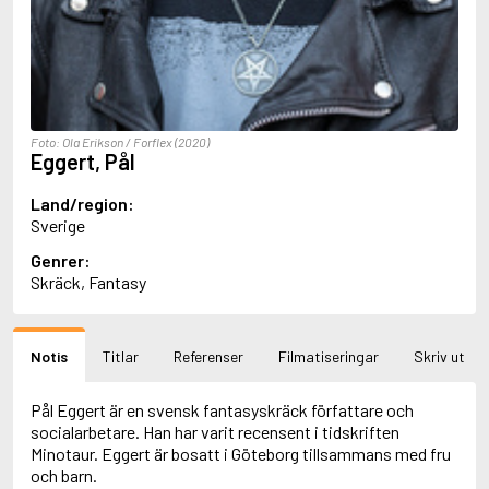
Aciman, André
Ackebo, Lena
Acker, Kathy
Ackroyd, Peter
Adam de la Halle
Adamov, Arthur
Foto: Ola Erikson / Forflex (2020)
Adams, Douglas
Eggert, Pål
Adams, Herbert
Adams, Jane
Land/region:
Adams, Richard
Sverige
Adbåge, Emma
Genrer:
Adbåge, Lisen
Skräck, Fantasy
Adelborg, Ottilia
Adichie, Chimamanda Ngozi
Adiga, Aravind
Adler-Olsen, Jussi
Notis
Titlar
Referenser
Filmatiseringar
Skriv ut
Adlerbeth, Gudmund Jöran
Adnan, Etel
Pål Eggert är en svensk fantasyskräck författare och
Adolfsson, Eva
socialarbetare. Han har varit recensent i tidskriften
Adolfsson, Evert
Minotaur. Eggert är bosatt i Göteborg tillsammans med fru
Adolfsson, Gunnar
och barn.
Adolfsson, Josefine