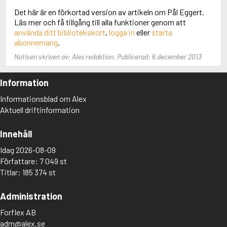
Adolfsson, Maria
Det här är en förkortad version av artikeln om Pål Eggert.
Adolphsen, Peter
Läs mer och få tillgång till alla funktioner genom att
använda ditt bibliotekskort
,
logga in
eller
starta
abonnemang
.
Notisen skriven av: Alex redaktion. Publicerad: 6 december 2013
Information
Informationsblad om Alex
Aktuell driftinformation
Innehåll
Idag 2026-08-09
Författare: 7 049 st
Titlar: 185 374 st
Administration
Forflex AB
adm@alex.se