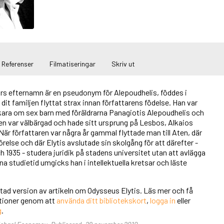
Referenser
Filmatiseringar
Skriv ut
ars efternamn är en pseudonym för Alepoudhelis, föddes i
dit familjen flyttat strax innan författarens födelse. Han var
kara om sex barn med föräldrarna Panagiotis Alepoudhelis och
en var välbärgad och hade sitt ursprung på Lesbos, Alkaios
r författaren var några år gammal flyttade man till Aten, där
örelse och där Elytis avslutade sin skolgång för att därefter -
h 1935 - studera juridik på stadens universitet utan att avlägga
 studietid umgicks han i intellektuella kretsar och läste
rtad version av artikeln om Odysseus Elytis. Läs mer och få
unktioner genom att
använda ditt bibliotekskort
,
logga in
eller
g
.