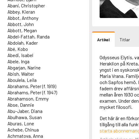
Abani, Christopher
Abbey, Kieran
Abbot, Anthony
Abbott, John
Abbott, Megan
Abdel-Fattah, Randa
Artikel
Titlar
Abdolah, Kader
Abé, Kobo
Abedi, Isabel
Odysseus Elytis, v
Abele, Inga
Heraklion på Kreta, 
Abgarjan, Narine
yngst i en syskons
Abish, Walter
Maria Vrana. Familj
Aboulela, Leila
och Sapfos hemö. Nä
Abrahams, Peter (f. 1919)
fadern drev affärsr
Abrahams, Peter (f. 1947)
mellan åren 1930 oc
Abrahamson, Emmy
examen. Under denna
Abse, Dannie
mycket filosofi.
Abu-Jaber, Diana
Abulhawa, Susan
Det här är en förko
Aburas, Lone
tillgång till alla f
Achebe, Chinua
starta abonneman
Achmatova, Anna