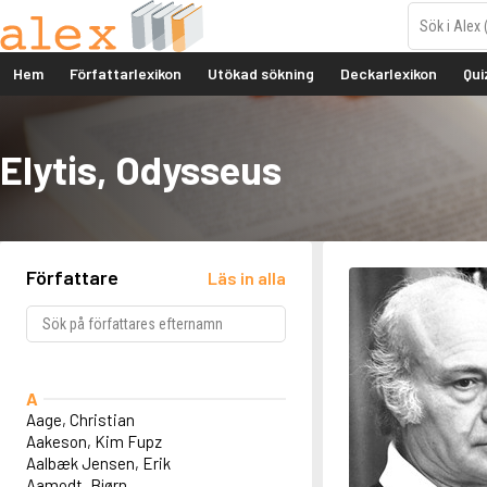
Hem
Författarlexikon
Utökad sökning
Deckarlexikon
Qui
Elytis, Odysseus
Författare
Läs in alla
A
Aage, Christian
Aakeson, Kim Fupz
Aalbæk Jensen, Erik
Aamodt, Bjørn