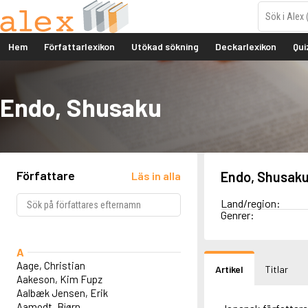
Hem
Författarlexikon
Utökad sökning
Deckarlexikon
Qui
Endo, Shusaku
Författare
Endo, Shusak
Läs in alla
Land/region:
Genrer:
A
Aage, Christian
Artikel
Titlar
Aakeson, Kim Fupz
Aalbæk Jensen, Erik
Aamodt, Bjørn