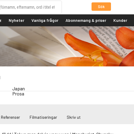
Sök
z
Nyheter
Vanliga frågor
Abonnemang & priser
Kunder
u
Japan
Prosa
Referenser
Filmatiseringar
Skriv ut