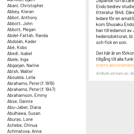
Japansk författare
Abani, Christopher
Endo bedrev studier
Abbey, Kieran
litteratur 1949. Dä
Abbot, Anthony
ledare för en amatö
Abbott, John
kom Shusaku Endo a
Abbott, Megan
han till ledamot a
Abdel-Fattah, Randa
hedersdoktorat, bl.
Abdolah, Kader
och fick en son.
Abé, Kobo
Det här är en förko
Abedi, Isabel
tillgång till alla f
Abele, Inga
starta abonneman
Abgarjan, Narine
Abish, Walter
Artikeln skriven av: 
Aboulela, Leila
Abrahams, Peter (f. 1919)
Abrahams, Peter (f. 1947)
Abrahamson, Emmy
Abse, Dannie
Abu-Jaber, Diana
Abulhawa, Susan
Aburas, Lone
Achebe, Chinua
Achmatova, Anna