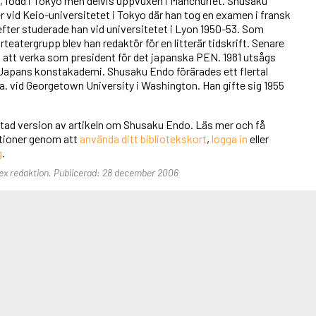
, född i Tokyo men delvis uppvuxen i Manchuriet. Shusaku
 vid Keio-universitetet i Tokyo där han tog en examen i fransk
refter studerade han vid universitetet i Lyon 1950-53. Som
rteatergrupp blev han redaktör för en litterär tidskrift. Senare
tt verka som president för det japanska PEN. 1981 utsågs
v Japans konstakademi. Shusaku Endo förärades ett flertal
a. vid Georgetown University i Washington. Han gifte sig 1955
rtad version av artikeln om Shusaku Endo. Läs mer och få
unktioner genom att
använda ditt bibliotekskort
,
logga in
eller
g
.
Alex redaktion. Publicerad: 28 december 2006