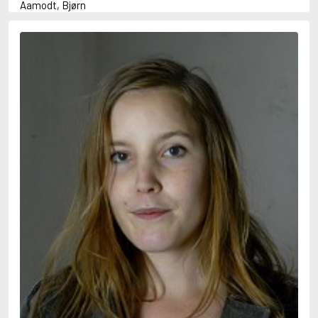
Aamodt, Bjørn
Abani, Christopher
Abbey, Kieran
Abbot, Anthony
Abbott, John
Abbott, Megan
Abdel-Fattah, Randa
Abdolah, Kader
Abé, Kobo
Abedi, Isabel
Abele, Inga
Abgarjan, Narine
Abish, Walter
Aboulela, Leila
Abrahams, Peter (f. 1919)
Abrahams, Peter (f. 1947)
Abrahamson, Emmy
Abse, Dannie
Abu-Jaber, Diana
Abulhawa, Susan
Aburas, Lone
Achebe, Chinua
Achmatova, Anna