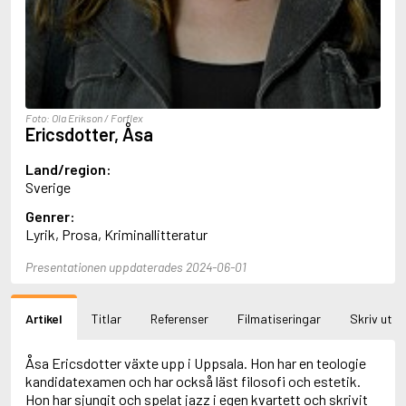
Aciman, André
Ackebo, Lena
Acker, Kathy
Ackroyd, Peter
Adam de la Halle
Adamov, Arthur
Foto: Ola Erikson / Forflex
Adams, Douglas
Ericsdotter, Åsa
Adams, Herbert
Adams, Jane
Land/region:
Adams, Richard
Sverige
Adbåge, Emma
Genrer:
Adbåge, Lisen
Lyrik, Prosa, Kriminallitteratur
Adelborg, Ottilia
Adichie, Chimamanda Ngozi
Presentationen uppdaterades 2024-06-01
Adiga, Aravind
Adler-Olsen, Jussi
Adlerbeth, Gudmund Jöran
Artikel
Titlar
Referenser
Filmatiseringar
Skriv ut
Adnan, Etel
Adolfsson, Eva
Adolfsson, Evert
Åsa Ericsdotter växte upp i Uppsala. Hon har en teologie
Adolfsson, Gunnar
kandidatexamen och har också läst filosofi och estetik.
Adolfsson, Josefine
Hon har sjungit och spelat jazz i egen kvartett och skrivit