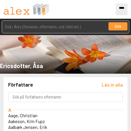
Sök
Ericsdotter, Åsa
Författare
Läs in alla
A
Aage, Christian
Aakeson, Kim Fupz
Aalbæk Jensen, Erik