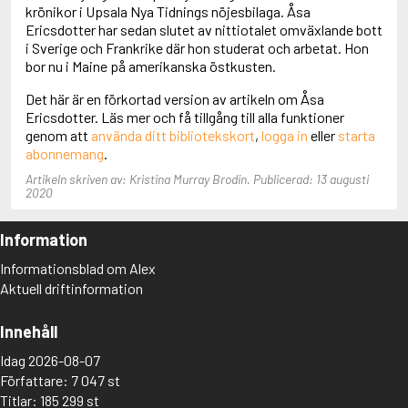
Adolfsson, Maria
krönikor i Upsala Nya Tidnings nöjesbilaga. Åsa
Adolphsen, Peter
Ericsdotter har sedan slutet av nittiotalet omväxlande bott
i Sverige och Frankrike där hon studerat och arbetat. Hon
bor nu i Maine på amerikanska östkusten.
Det här är en förkortad version av artikeln om Åsa
Ericsdotter. Läs mer och få tillgång till alla funktioner
genom att
använda ditt bibliotekskort
,
logga in
eller
starta
abonnemang
.
Artikeln skriven av: Kristina Murray Brodin. Publicerad: 13 augusti
2020
Information
Informationsblad om Alex
Aktuell driftinformation
Innehåll
Idag 2026-08-07
Författare: 7 047 st
Titlar: 185 299 st