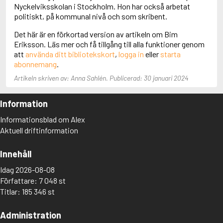
Adolfsson, Maria
Nyckelviksskolan i Stockholm. Hon har också arbetat
Adolphsen, Peter
politiskt, på kommunal nivå och som skribent.
Det här är en förkortad version av artikeln om Bim
Eriksson. Läs mer och få tillgång till alla funktioner genom
att
använda ditt bibliotekskort
,
logga in
eller
starta
abonnemang
.
Artikeln skriven av: Anna Sahlén. Publicerad: 30 januari 2024
Information
Informationsblad om Alex
Aktuell driftinformation
Innehåll
Idag 2026-08-08
Författare: 7 048 st
Titlar: 185 346 st
Administration