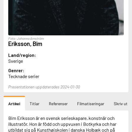
Aciman, André
Ackebo, Lena
Acker, Kathy
Ackroyd, Peter
Adam de la Halle
Adamov, Arthur
Foto: Johanna Arnström
Adams, Douglas
Eriksson, Bim
Adams, Herbert
Adams, Jane
Land/region:
Adams, Richard
Sverige
Adbåge, Emma
Genrer:
Adbåge, Lisen
Tecknade serier
Adelborg, Ottilia
Adichie, Chimamanda Ngozi
Presentationen uppdaterades 2024-01-30
Adiga, Aravind
Adler-Olsen, Jussi
Adlerbeth, Gudmund Jöran
Artikel
Titlar
Referenser
Filmatiseringar
Skriv ut
Adnan, Etel
Adolfsson, Eva
Adolfsson, Evert
Bim Eriksson är en svensk serieskapare, konstnär och
Adolfsson, Gunnar
illustratör. Hon är född och uppvuxen i Botkyrka och har
Adolfsson, Josefine
utbildat sig på Kunsthøjskolen i danska Holbæk och på