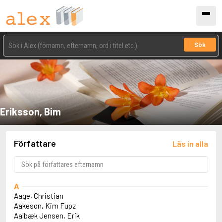
Sök
Eriksson, Bim
Författare
Läs in alla
A
Aage, Christian
Aakeson, Kim Fupz
Aalbæk Jensen, Erik