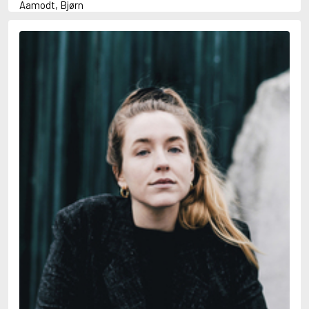
Aamodt, Bjørn
Abani, Christopher
Abbey, Kieran
Abbot, Anthony
Abbott, John
Abbott, Megan
Abdel-Fattah, Randa
Abdolah, Kader
Abé, Kobo
Abedi, Isabel
Abele, Inga
Abgarjan, Narine
Abish, Walter
Aboulela, Leila
Abrahams, Peter (f. 1919)
Abrahams, Peter (f. 1947)
Abrahamson, Emmy
Abse, Dannie
Abu-Jaber, Diana
Abulhawa, Susan
Aburas, Lone
Achebe, Chinua
Achmatova, Anna