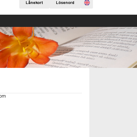
Engelska
Lånekort
Lösenord
dom