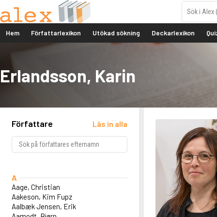
Hem
Författarlexikon
Utökad sökning
Deckarlexikon
Qui
Erlandsson, Karin
Författare
Läs in alla
A
Aage, Christian
Aakeson, Kim Fupz
Aalbæk Jensen, Erik
Aamodt, Bjørn