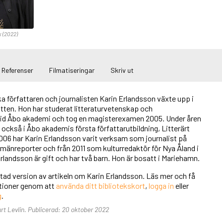
x (2022)
Referenser
Filmatiseringar
Skriv ut
a författaren och journalisten Karin Erlandsson växte upp i
tten. Hon har studerat litteraturvetenskap och
id Åbo akademi och tog en magisterexamen 2005. Under åren
också i Åbo akademis första författarutbildning, Litterärt
06 har Karin Erlandsson varit verksam som journalist på
lmänreporter och från 2011 som kulturredaktör för Nya Åland i
landsson är gift och har två barn. Hon är bosatt i Mariehamn.
rtad version av artikeln om Karin Erlandsson. Läs mer och få
unktioner genom att
använda ditt bibliotekskort
,
logga in
eller
g
.
urt Levlin. Publicerad: 20 oktober 2022