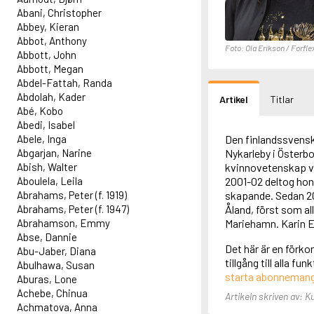
Abani, Christopher
Abbey, Kieran
Abbot, Anthony
Foto: Ola Erikson / Forfle
Abbott, John
Abbott, Megan
Abdel-Fattah, Randa
Abdolah, Kader
Artikel
Titlar
Abé, Kobo
Abedi, Isabel
Abele, Inga
Den finlandssvensk
Abgarjan, Narine
Nykarleby i Österbo
Abish, Walter
kvinnovetenskap v
Aboulela, Leila
2001-02 deltog hon 
Abrahams, Peter (f. 1919)
skapande. Sedan 20
Abrahams, Peter (f. 1947)
Åland, först som al
Abrahamson, Emmy
Mariehamn. Karin Er
Abse, Dannie
Det här är en förko
Abu-Jaber, Diana
tillgång till alla f
Abulhawa, Susan
starta abonneman
Aburas, Lone
Achebe, Chinua
Artikeln skriven av: K
Achmatova, Anna