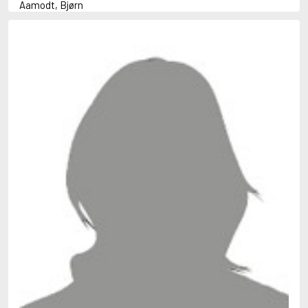
Aamodt, Bjørn
Abani, Christopher
Abbey, Kieran
Abbot, Anthony
Abbott, John
Abbott, Megan
Abdel-Fattah, Randa
Abdolah, Kader
Abé, Kobo
Abedi, Isabel
Abele, Inga
Abgarjan, Narine
Abish, Walter
Aboulela, Leila
Abrahams, Peter (f. 1919)
Abrahams, Peter (f. 1947)
Abrahamson, Emmy
Abse, Dannie
Abu-Jaber, Diana
Abulhawa, Susan
Aburas, Lone
Achebe, Chinua
Achmatova, Anna