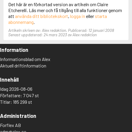
Adolfsson, Maria
Det här är en förkortad version av artikeln om Claire
Adolphsen, Peter
Etcherelli. Läs mer och få tillgång till alla funktioner genom
att
använda ditt bibliotekskort
,
logga in
eller
starta
abonnemang
.
Artikeln skriven av: Alex redaktion. Publicerad: 12 januari 2008
Senast uppdaterad: 24 mars 2023 av Alex redaktion
Information
Informationsblad om Alex
Aktuell driftinformation
Innehåll
Idag 2026-08-06
Författare: 7 047 st
Titlar: 185 299 st
Administration
Forflex AB
adm@alex.se