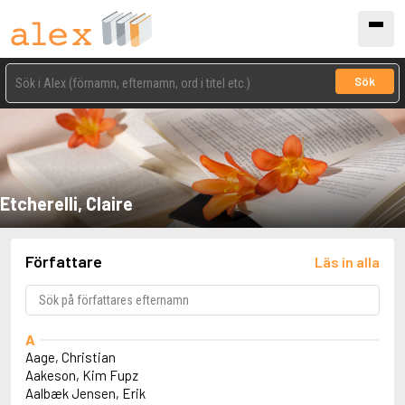
Sök
Etcherelli, Claire
Författare
Läs in alla
A
Aage, Christian
Aakeson, Kim Fupz
Aalbæk Jensen, Erik