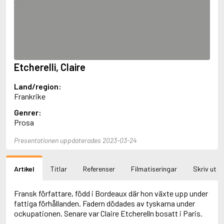
Aciman, André
Ackebo, Lena
Acker, Kathy
Ackroyd, Peter
Adam de la Halle
Adamov, Arthur
Etcherelli, Claire
Adams, Douglas
Adams, Herbert
Land/region:
Adams, Jane
Frankrike
Adams, Richard
Adbåge, Emma
Genrer:
Adbåge, Lisen
Prosa
Adelborg, Ottilia
Adichie, Chimamanda Ngozi
Presentationen uppdaterades 2023-03-24
Adiga, Aravind
Adler-Olsen, Jussi
Artikel
Titlar
Referenser
Filmatiseringar
Skriv ut
Adlerbeth, Gudmund Jöran
Adnan, Etel
Adolfsson, Eva
Fransk författare, född i Bordeaux där hon växte upp under
Adolfsson, Evert
fattiga förhållanden. Fadern dödades av tyskarna under
Adolfsson, Gunnar
ockupationen. Senare var Claire Etcherelln bosatt i Paris.
Adolfsson, Josefine