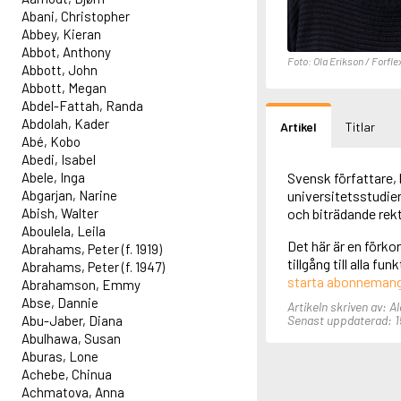
Abani, Christopher
Abbey, Kieran
Abbot, Anthony
Foto: Ola Erikson / Forfle
Abbott, John
Abbott, Megan
Abdel-Fattah, Randa
Abdolah, Kader
Artikel
Titlar
Abé, Kobo
Abedi, Isabel
Abele, Inga
Svensk författare, 
Abgarjan, Narine
universitetsstudier 
Abish, Walter
och biträdande rek
Aboulela, Leila
Det här är en förko
Abrahams, Peter (f. 1919)
tillgång till alla f
Abrahams, Peter (f. 1947)
starta abonneman
Abrahamson, Emmy
Abse, Dannie
Artikeln skriven av: A
Abu-Jaber, Diana
Senast uppdaterad: 15
Abulhawa, Susan
Aburas, Lone
Achebe, Chinua
Achmatova, Anna