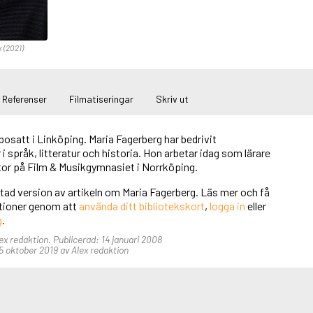
x (2021)
Referenser
Filmatiseringar
Skriv ut
bosatt i Linköping. Maria Fagerberg har bedrivit
i språk, litteratur och historia. Hon arbetar idag som lärare
tor på Film & Musikgymnasiet i Norrköping.
rtad version av artikeln om Maria Fagerberg. Läs mer och få
unktioner genom att
använda ditt bibliotekskort
,
logga in
eller
g
.
lex redaktion. Publicerad: 14 januari 2008
 oktober 2019 av Alex redaktion