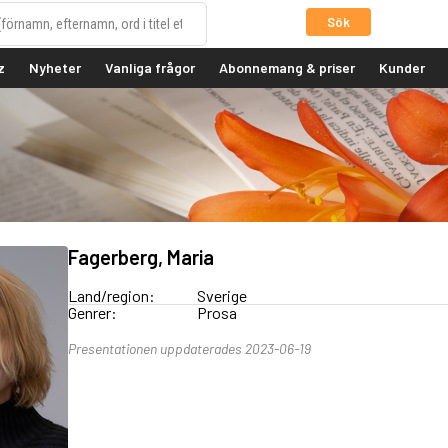
Sök
z
Nyheter
Vanliga frågor
Abonnemang & priser
Kunder
Fagerberg, Maria
Land/region:
Sverige
Genrer:
Prosa
Presentationen uppdaterades 2023-06-19