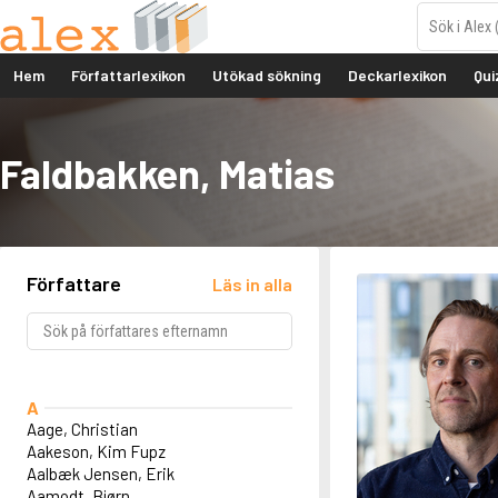
Hem
Författarlexikon
Utökad sökning
Deckarlexikon
Qui
Faldbakken, Matias
Författare
Läs in alla
A
Aage, Christian
Aakeson, Kim Fupz
Aalbæk Jensen, Erik
Aamodt, Bjørn