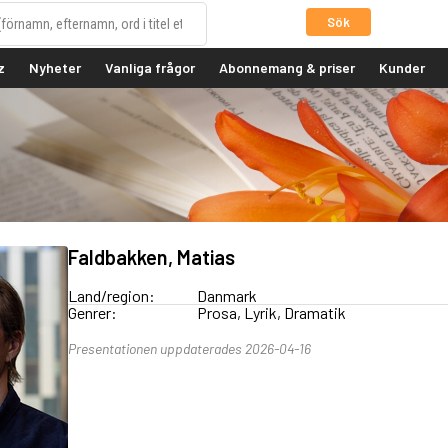
Sök
z
Nyheter
Vanliga frågor
Abonnemang & priser
Kunder
Faldbakken, Matias
Land/region:
Danmark
Genrer:
Prosa, Lyrik, Dramatik
Presentationen uppdaterades 2026-04-16