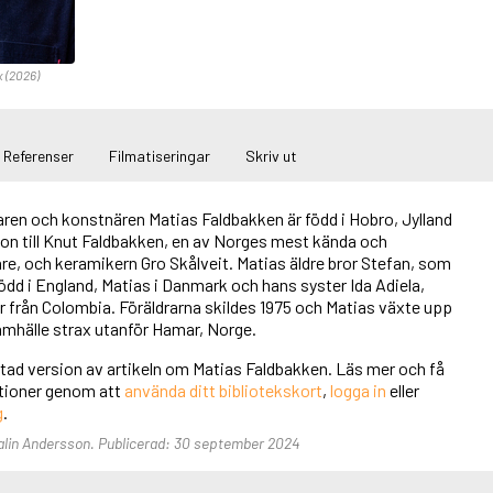
x (2026)
Referenser
Filmatiseringar
Skriv ut
aren och konstnären Matias Faldbakken är född i Hobro, Jylland
son till Knut Faldbakken, en av Norges mest kända och
re, och keramikern Gro Skålveit. Matias äldre bror Stefan, som
 född i England, Matias i Danmark och hans syster Ida Adiela,
 från Colombia. Föräldrarna skildes 1975 och Matias växte upp
 samhälle strax utanför Hamar, Norge.
rtad version av artikeln om Matias Faldbakken. Läs mer och få
unktioner genom att
använda ditt bibliotekskort
,
logga in
eller
g
.
Malin Andersson. Publicerad: 30 september 2024