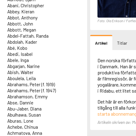
Abani, Christopher
Abbey, Kieran
Abbot, Anthony
Foto: Ola Erikson / Forfle
Abbott, John
Abbott, Megan
Abdel-Fattah, Randa
Abdolah, Kader
Artikel
Titlar
Abé, Kobo
Abedi, Isabel
Abele, Inga
Den norska författ
Abgarjan, Narine
i Danmark. Han är 
Abish, Walter
produktiva författa
Aboulela, Leila
är filmregissör, är
Abrahams, Peter (f. 1919)
yogalärare, kommer
Abrahams, Peter (f. 1947)
i Ridabu, ett litet
Abrahamson, Emmy
Det här är en förko
Abse, Dannie
tillgång till alla f
Abu-Jaber, Diana
starta abonneman
Abulhawa, Susan
Aburas, Lone
Artikeln skriven av: 
Achebe, Chinua
Achmatova, Anna