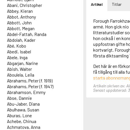
Artikel
Titlar
Abani, Christopher
Abbey, Kieran
Abbot, Anthony
Forough Farrokhzad 
Abbott, John
armé. Hon gick nio å
Abbott, Megan
litteraturstudier so
Abdel-Fattah, Randa
hon också i en kon
Abdolah, Kader
uppfostran gifte ho
Abé, Kobo
kortvarigt. Forough 
Abedi, Isabel
första diktsamling 1
Abele, Inga
Abgarjan, Narine
Det här är en förk
Abish, Walter
få tillgång till all
Aboulela, Leila
starta abonneman
Abrahams, Peter (f. 1919)
Artikeln skriven av: A
Abrahams, Peter (f. 1947)
Senast uppdaterad: 31
Abrahamson, Emmy
Abse, Dannie
Abu-Jaber, Diana
Abulhawa, Susan
Aburas, Lone
Achebe, Chinua
Achmatova, Anna