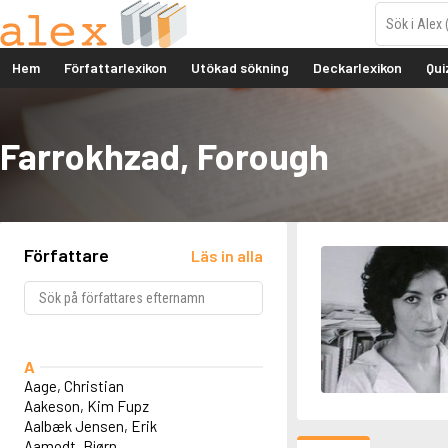
Hem
Författarlexikon
Utökad sökning
Deckarlexikon
Qui
Farrokhzad, Forough
Författare
Läs in alla
A
Aage, Christian
Aakeson, Kim Fupz
Aalbæk Jensen, Erik
Aamodt, Bjørn