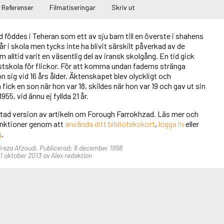
Referenser
Filmatiseringar
Skriv ut
föddes i Teheran som ett av sju barn till en överste i shahens
r i skola men tycks inte ha blivit särskilt påverkad av de
m alltid varit en väsentlig del av iransk skolgång. En tid gick
stskola för flickor. För att komma undan faderns stränga
n sig vid 16 års ålder. Äktenskapet blev olyckligt och
fick en son när hon var 18, skildes när hon var 19 och gav ut sin
955, vid ännu ej fyllda 21 år.
ortad version av artikeln om Forough Farrokhzad. Läs mer och
a funktioner genom att
använda ditt bibliotekskort
,
logga in
eller
g
.
lireza Afzoudi. Publicerad: 8 december 1998
 oktober 2013 av Alex redaktion