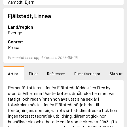
Aamodt, Bjørn
Abani, Christopher
Abbey, Kieran
Fjällstedt, Linnea
Abbot, Anthony
Abbott, John
Land/region:
Abbott, Megan
Sverige
Abdel-Fattah, Randa
Genrer:
Abdolah, Kader
Prosa
Abé, Kobo
Abedi, Isabel
Presentationen uppdaterades 2026-08-05
Abele, Inga
Abgarjan, Narine
Abish, Walter
Artikel
Titlar
Referenser
Filmatiseringar
Skriv ut
Aboulela, Leila
Abrahams, Peter (f. 1919)
Abrahams, Peter (f. 1947)
Romanförfattaren Linnéa Fjällstedt föddes i en liten by
Abrahamson, Emmy
utanför Vilhelmina i Västerbotten. Småbrukarhemmet var
Abse, Dannie
fattigt, och redan innan hon avslutat sina sex år i
Abu-Jaber, Diana
folkskolan måste Linnéa Fjällstedt börja bidra till
Abulhawa, Susan
försörjningen, som piga. Trots sitt studieintresse fick hon
Aburas, Lone
ingen fortsatt teoretisk utbildning, däremot gick hon i
Achebe, Chinua
hushållsskola och arbetade en tid som kokerska. 1948 gifte
Achmatova, Anna