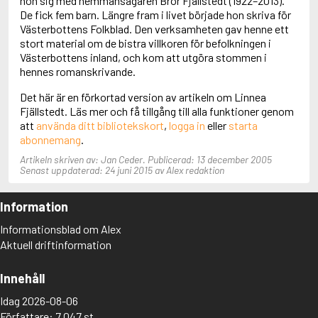
hon sig med hemmansägaren Bror Fjällstedt (1922–2013).
Aciman, André
De fick fem barn. Längre fram i livet började hon skriva för
Ackebo, Lena
Västerbottens Folkblad. Den verksamheten gav henne ett
Acker, Kathy
stort material om de bistra villkoren för befolkningen i
Ackroyd, Peter
Västerbottens inland, och kom att utgöra stommen i
Adam de la Halle
hennes romanskrivande.
Adamov, Arthur
Det här är en förkortad version av artikeln om Linnea
Adams, Douglas
Fjällstedt. Läs mer och få tillgång till alla funktioner genom
Adams, Herbert
att
använda ditt bibliotekskort
,
logga in
eller
starta
Adams, Jane
abonnemang
.
Adams, Richard
Adbåge, Emma
Artikeln skriven av: Jan Ceder. Publicerad: 13 december 2005
Adbåge, Lisen
Senast uppdaterad: 24 juni 2015 av Alex redaktion
Adelborg, Ottilia
Adichie, Chimamanda Ngozi
Information
Adiga, Aravind
Adler-Olsen, Jussi
Informationsblad om Alex
Adlerbeth, Gudmund Jöran
Aktuell driftinformation
Adnan, Etel
Adolfsson, Eva
Innehåll
Adolfsson, Evert
Adolfsson, Gunnar
Idag 2026-08-06
Adolfsson, Josefine
Författare: 7 047 st