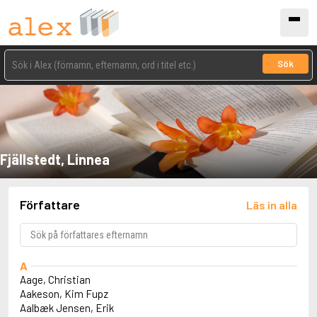
Sök
Fjällstedt, Linnea
Författare
Läs in alla
A
Aage, Christian
Aakeson, Kim Fupz
Aalbæk Jensen, Erik