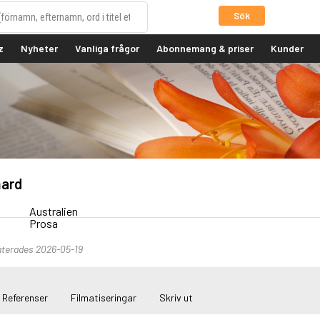
Sök
z
Nyheter
Vanliga frågor
Abonnemang & priser
Kunder
hard
Australien
Prosa
aterades 2026-05-19
Referenser
Filmatiseringar
Skriv ut