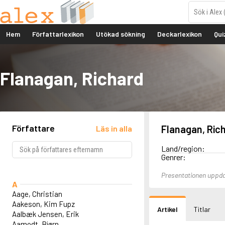
Hem
Författarlexikon
Utökad sökning
Deckarlexikon
Qui
Flanagan, Richard
Författare
Flanagan, Ric
Läs in alla
Land/region:
Genrer:
Presentationen uppd
A
Aage, Christian
Aakeson, Kim Fupz
Artikel
Titlar
Aalbæk Jensen, Erik
Aamodt, Bjørn