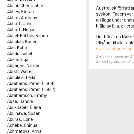
Abani, Christopher
Australisk författ
Abbey, Kieran
syskon. Fadern var
Abbot, Anthony
anlägga under andr
Abbott, John
hjälp av bl.a. allier
Abbott, Megan
Abdel-Fattah, Randa
Det här är en förko
Abdolah, Kader
tillgång till alla f
Abé, Kobo
starta abonneman
Abedi, Isabel
Artikeln skriven av: A
Abele, Inga
Senast uppdaterad: 19
Abgarjan, Narine
Abish, Walter
Aboulela, Leila
Abrahams, Peter (f. 1919)
Abrahams, Peter (f. 1947)
Abrahamson, Emmy
Abse, Dannie
Abu-Jaber, Diana
Abulhawa, Susan
Aburas, Lone
Achebe, Chinua
Achmatova, Anna