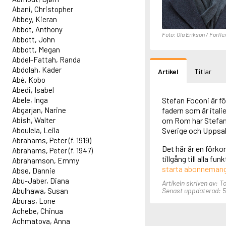
Abani, Christopher
Abbey, Kieran
Abbot, Anthony
Foto: Ola Erikson / Forfle
Abbott, John
Abbott, Megan
Abdel-Fattah, Randa
Abdolah, Kader
Artikel
Titlar
Abé, Kobo
Abedi, Isabel
Abele, Inga
Stefan Foconi är f
Abgarjan, Narine
fadern som är ital
Abish, Walter
om Rom har Stefan F
Aboulela, Leila
Sverige och Uppsal
Abrahams, Peter (f. 1919)
Det här är en förko
Abrahams, Peter (f. 1947)
tillgång till alla f
Abrahamson, Emmy
starta abonneman
Abse, Dannie
Abu-Jaber, Diana
Artikeln skriven av: 
Abulhawa, Susan
Senast uppdaterad: 5
Aburas, Lone
Achebe, Chinua
Achmatova, Anna