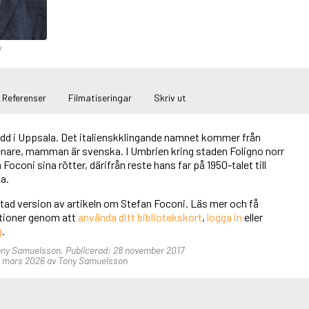
x
Referenser
Filmatiseringar
Skriv ut
ödd i Uppsala. Det italienskklingande namnet kommer från
ienare, mamman är svenska. I Umbrien kring staden Foligno norr
oconi sina rötter, därifrån reste hans far på 1950-talet till
a.
rtad version av artikeln om Stefan Foconi. Läs mer och få
unktioner genom att
använda ditt bibliotekskort
,
logga in
eller
g
.
Tony Samuelsson. Publicerad: 28 november 2017
 mars 2026 av Tony Samuelsson