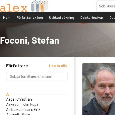
Hem
Författarlexikon
Utökad sökning
Deckarlexikon
Qui
Foconi, Stefan
Författare
Läs in alla
A
Aage, Christian
Aakeson, Kim Fupz
Aalbæk Jensen, Erik
Aamodt, Bjørn