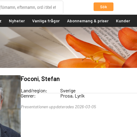
Sök
z
Nyheter
Vanliga frågor
Abonnemang & priser
Kunder
Foconi, Stefan
Land/region:
Sverige
Genrer:
Prosa, Lyrik
Presentationen uppdaterades 2026-03-05