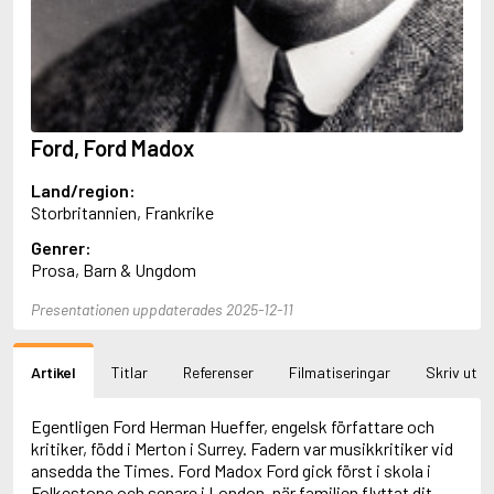
Aciman, André
Ackebo, Lena
Acker, Kathy
Ackroyd, Peter
Adam de la Halle
Adamov, Arthur
Ford, Ford Madox
Adams, Douglas
Adams, Herbert
Land/region:
Adams, Jane
Storbritannien, Frankrike
Adams, Richard
Adbåge, Emma
Genrer:
Adbåge, Lisen
Prosa, Barn & Ungdom
Adelborg, Ottilia
Adichie, Chimamanda Ngozi
Presentationen uppdaterades 2025-12-11
Adiga, Aravind
Adler-Olsen, Jussi
Artikel
Titlar
Referenser
Filmatiseringar
Skriv ut
Adlerbeth, Gudmund Jöran
Adnan, Etel
Adolfsson, Eva
Egentligen Ford Herman Hueffer, engelsk författare och
Adolfsson, Evert
kritiker, född i Merton i Surrey. Fadern var musikkritiker vid
Adolfsson, Gunnar
ansedda the Times. Ford Madox Ford gick först i skola i
Adolfsson, Josefine
Folkestone och senare i London, när familjen flyttat dit,