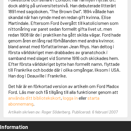
Adolfsson, Maria
dock aldrig på universitetsnivå. Han debuterade litterärt
Adolphsen, Peter
1891 med sagoboken, "The Brown Owl". 1894 vållade han
skandal när han rymde med en redan gift kvinna, Elise
Martindale. Eftersom Ford övergått till katolicismen som
nittonåring var paret sedan formellt gifta livet ut, men
redan 1908 lär de i praktiken ha gått skilda vägar. Ford hade
genom åren en lång rad förhållanden med andra kvinnor,
bland annat med författarinnan Jean Rhys. Han deltog i
första världskriget men drabbades av granatchock i
samband med slaget vid Somme 1916 och skickades hem.
Efter första världskriget bytte han formellt namn, flyttade
till Frankrike och bodde där i olika omgångar, liksom i USA.
Han dog i Deauville i Frankrike.
Det här är en förkortad version av artikeln om Ford Madox
Ford. Läs mer och få tillgång till alla funktioner genom att
använda ditt bibliotekskort
,
logga in
eller
starta
abonnemang
.
Artikeln skriven av: Roger Söderberg. Publicerad: 6 februari 2007
Information