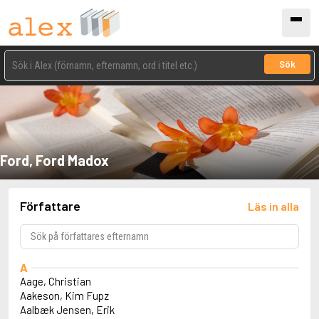
Sök
Ford, Ford Madox
Författare
Läs in alla
A
Aage, Christian
Aakeson, Kim Fupz
Aalbæk Jensen, Erik