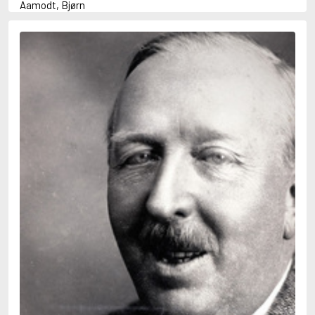
Aamodt, Bjørn
Abani, Christopher
Abbey, Kieran
Abbot, Anthony
Abbott, John
Abbott, Megan
Abdel-Fattah, Randa
Abdolah, Kader
Abé, Kobo
Abedi, Isabel
Abele, Inga
Abgarjan, Narine
Abish, Walter
Aboulela, Leila
Abrahams, Peter (f. 1919)
Abrahams, Peter (f. 1947)
Abrahamson, Emmy
Abse, Dannie
Abu-Jaber, Diana
Abulhawa, Susan
Aburas, Lone
Achebe, Chinua
Achmatova, Anna