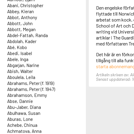
Abani, Christopher
Den engelske förfa
Abbey, Kieran
flyttade till Norwi
Abbot, Anthony
arbetat som kock, 
Abbott, John
School of Art och D
Abbott, Megan
writing vid Univers
Abdel-Fattah, Randa
artiklar i The Guar
Abdolah, Kader
med författaren Tr
Abé, Kobo
Abedi, Isabel
Det här är en förko
Abele, Inga
tillgång till alla f
Abgarjan, Narine
starta abonneman
Abish, Walter
Artikeln skriven av: A
Aboulela, Leila
Senast uppdaterad: 1
Abrahams, Peter (f. 1919)
Abrahams, Peter (f. 1947)
Abrahamson, Emmy
Abse, Dannie
Abu-Jaber, Diana
Abulhawa, Susan
Aburas, Lone
Achebe, Chinua
Achmatova, Anna