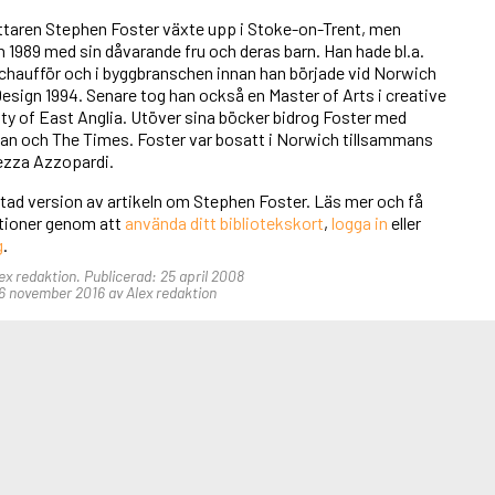
ttaren Stephen Foster växte upp i Stoke-on-Trent, men
ch 1989 med sin dåvarande fru och deras barn. Han hade bl.a.
chaufför och i byggbranschen innan han började vid Norwich
esign 1994. Senare tog han också en Master of Arts i creative
ity of East Anglia. Utöver sina böcker bidrog Foster med
dian och The Times. Foster var bosatt i Norwich tillsammans
ezza Azzopardi.
rtad version av artikeln om Stephen Foster. Läs mer och få
unktioner genom att
använda ditt bibliotekskort
,
logga in
eller
g
.
lex redaktion. Publicerad: 25 april 2008
6 november 2016 av Alex redaktion