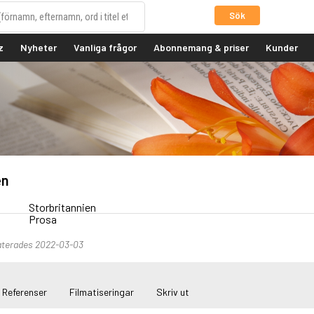
Sök
z
Nyheter
Vanliga frågor
Abonnemang & priser
Kunder
en
Storbritannien
Prosa
aterades 2022-03-03
Referenser
Filmatiseringar
Skriv ut