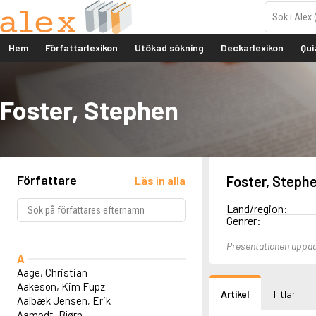
Hem
Författarlexikon
Utökad sökning
Deckarlexikon
Qui
Foster, Stephen
Författare
Foster, Steph
Läs in alla
Land/region:
Genrer:
Presentationen uppd
A
Aage, Christian
Aakeson, Kim Fupz
Artikel
Titlar
Aalbæk Jensen, Erik
Aamodt, Bjørn