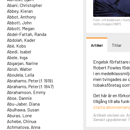
Abani, Christopher
Abbey, Kieran
Abbot, Anthony
Foto: Ulf Andersen / Hult
Abbott, John
Getty Images (1987)
Abbott, Megan
Abdel-Fattah, Randa
Abdolah, Kader
Artikel
Titlar
Abé, Kobo
Abedi, Isabel
Abele, Inga
Engelsk författare
Abgarjan, Narine
Robert Fowles född
Abish, Walter
i en medelklassmilj
Aboulela, Leila
men tvingades av om
Abrahams, Peter (f. 1919)
tobaksföretag som 
Abrahams, Peter (f. 1947)
Abrahamson, Emmy
Det här är en förko
Abse, Dannie
tillgång till alla f
Abu-Jaber, Diana
starta abonneman
Abulhawa, Susan
Artikeln skriven av: A
Aburas, Lone
Senast uppdaterad: 1
Achebe, Chinua
Achmatova, Anna