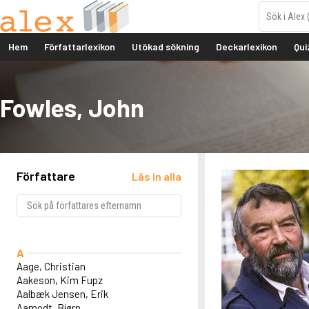
Hem
Författarlexikon
Utökad sökning
Deckarlexikon
Qui
Fowles, John
Författare
Läs in alla
A
Aage, Christian
Aakeson, Kim Fupz
Aalbæk Jensen, Erik
Aamodt, Bjørn