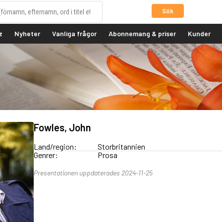
Sök
z
Nyheter
Vanliga frågor
Abonnemang & priser
Kunder
Fowles, John
Land/region:
Storbritannien
Genrer:
Prosa
Presentationen uppdaterades 2024-11-25