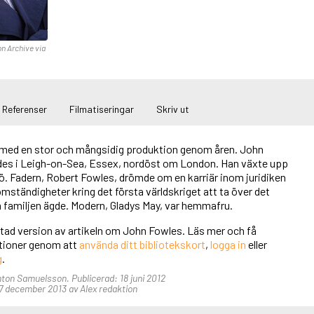
on Archive via
Referenser
Filmatiseringar
Skriv ut
 med en stor och mångsidig produktion genom åren. John
es i Leigh-on-Sea, Essex, nordöst om London. Han växte upp
ö. Fadern, Robert Fowles, drömde om en karriär inom juridiken
ständigheter kring det första världskriget att ta över det
familjen ägde. Modern, Gladys May, var hemmafru.
rtad version av artikeln om John Fowles. Läs mer och få
unktioner genom att
använda ditt bibliotekskort
,
logga in
eller
g
.
nton Samuelsson. Publicerad: 18 juni 2012
7 december 2013 av Alex redaktion