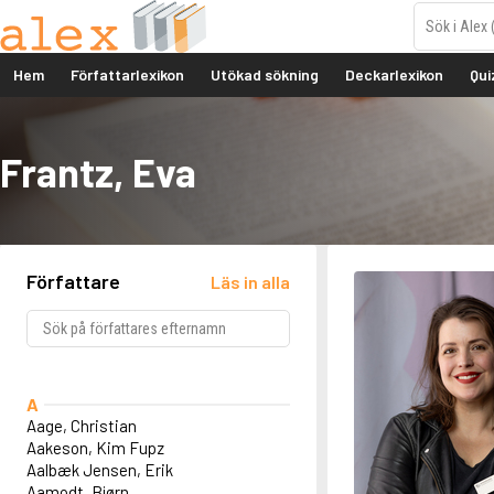
Hem
Författarlexikon
Utökad sökning
Deckarlexikon
Qui
Frantz, Eva
Författare
Läs in alla
A
Aage, Christian
Aakeson, Kim Fupz
Aalbæk Jensen, Erik
Aamodt, Bjørn