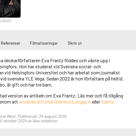
x (2023)
Referenser
Filmatiseringar
Skriv ut
a deckarförfattaren Eva Frantz föddes och växte upp i
singfors. Hon har studerat vid Svenska social- och
vid Helsingfors Universitet och har arbetat som journalist
vid svenska YLE Vega. Sedan 2022 är hon författare på heltid.
o, är gift och har tre barn.
rtad version av artikeln om Eva Frantz. Läs mer och få tillgång
 genom att
använda ditt bibliotekskort
,
logga in
eller
starta
aria West. Publicerad: 24 augusti 2019
0 oktober 2024 av Alex redaktion