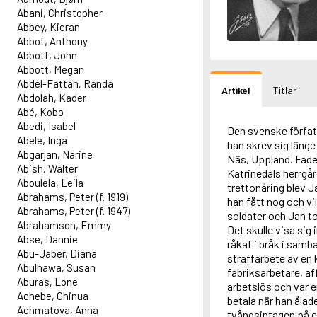
Abani, Christopher
Abbey, Kieran
Abbot, Anthony
Abbott, John
Abbott, Megan
Abdel-Fattah, Randa
Artikel
Titlar
Abdolah, Kader
Abé, Kobo
Abedi, Isabel
Den svenske förfat
Abele, Inga
han skrev sig läng
Abgarjan, Narine
Näs, Uppland. Fader
Abish, Walter
Katrinedals herrgå
Aboulela, Leila
trettonåring blev J
Abrahams, Peter (f. 1919)
han fått nog och vi
Abrahams, Peter (f. 1947)
soldater och Jan t
Abrahamson, Emmy
Det skulle visa sig
Abse, Dannie
råkat i bråk i sam
Abu-Jaber, Diana
straffarbete av en 
Abulhawa, Susan
fabriksarbetare, af
Aburas, Lone
arbetslös och var 
Achebe, Chinua
betala när han ålade
Achmatova, Anna
tvångsintagen på e