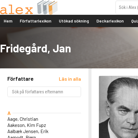
Hem
Författarlexikon
Utökad sökning
Deckarlexikon
Qui
Fridegård, Jan
Författare
Läs in alla
A
Aage, Christian
Aakeson, Kim Fupz
Aalbæk Jensen, Erik
Aamodt, Bjørn