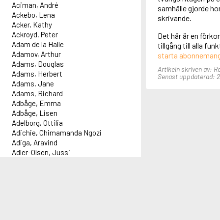
Aciman, André
samhälle gjorde ho
Ackebo, Lena
skrivande.
Acker, Kathy
Ackroyd, Peter
Det här är en förko
Adam de la Halle
tillgång till alla f
Adamov, Arthur
starta abonneman
Adams, Douglas
Artikeln skriven av: R
Adams, Herbert
Senast uppdaterad: 21
Adams, Jane
Adams, Richard
Adbåge, Emma
Adbåge, Lisen
Adelborg, Ottilia
Adichie, Chimamanda Ngozi
Adiga, Aravind
Adler-Olsen, Jussi
Adlerbeth, Gudmund Jöran
Adnan, Etel
Information
Innehåll
Administration
Red
Adolfsson, Eva
Adolfsson, Evert
Informationsblad om Alex
Idag 2026-08-06
Forflex AB
Lar
Adolfsson, Gunnar
Aktuell driftinformation
Författare: 7 047 st
adm@alex.se
Föl
Adolfsson, Josefine
Titlar: 185 290 st
0520-153 14
Föl