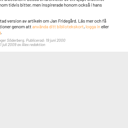
nom tidvis bitter, men inspirerade honom också i hans
rtad version av artikeln om Jan Fridegård. Läs mer och få
unktioner genom att
använda ditt bibliotekskort
,
logga in
eller
g
.
oger Söderberg. Publicerad: 19 juni 2000
 juli 2009 av Alex redaktion
aktör & ansvarig utgivare
s Byström
red@alex.se
j oss på Facebook!
j oss på Instagram!