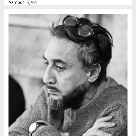
Aamodt, Bjørn
Abani, Christopher
Abbey, Kieran
Abbot, Anthony
Abbott, John
Abbott, Megan
Abdel-Fattah, Randa
Abdolah, Kader
Abé, Kobo
Abedi, Isabel
Abele, Inga
Abgarjan, Narine
Abish, Walter
Aboulela, Leila
Abrahams, Peter (f. 1919)
Abrahams, Peter (f. 1947)
Abrahamson, Emmy
Abse, Dannie
Abu-Jaber, Diana
Abulhawa, Susan
Aburas, Lone
Achebe, Chinua
Achmatova, Anna