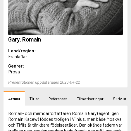
Aciman, André
Ackebo, Lena
Acker, Kathy
Ackroyd, Peter
Adam de la Halle
Adamov, Arthur
Gary, Romain
Adams, Douglas
Adams, Herbert
Land/region:
Adams, Jane
Frankrike
Adams, Richard
Adbåge, Emma
Genrer:
Adbåge, Lisen
Prosa
Adelborg, Ottilia
Adichie, Chimamanda Ngozi
Presentationen uppdaterades 2026-04-22
Adiga, Aravind
Adler-Olsen, Jussi
Artikel
Titlar
Referenser
Filmatiseringar
Skriv ut
Adlerbeth, Gudmund Jöran
Adnan, Etel
Adolfsson, Eva
Roman- och memoarförfattaren Romain Gary (egentligen
Adolfsson, Evert
Romain Kacew) föddes troligen i Vilnius, men både Moskva
Adolfsson, Gunnar
och Tiflis är tänkbara födelsestäder. Den okände fadern var
Adolfsson, Josefine
troligen ryss, medan modern hade fransk och möjligen rysk