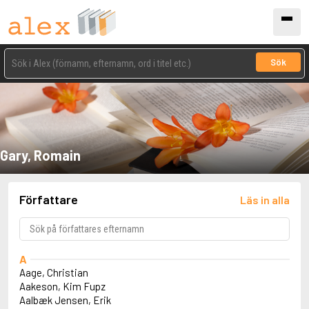
Sök
Gary, Romain
Författare
Läs in alla
A
Aage, Christian
Aakeson, Kim Fupz
Aalbæk Jensen, Erik