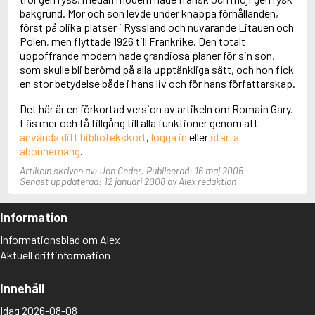
Adolfsson, Maria
bakgrund. Mor och son levde under knappa förhållanden,
Adolphsen, Peter
först på olika platser i Ryssland och nuvarande Litauen och
Polen, men flyttade 1926 till Frankrike. Den totalt
uppoffrande modern hade grandiosa planer för sin son,
som skulle bli berömd på alla upptänkliga sätt, och hon fick
en stor betydelse både i hans liv och för hans författarskap.
Det här är en förkortad version av artikeln om Romain Gary.
Läs mer och få tillgång till alla funktioner genom att
använda ditt bibliotekskort
,
logga in
eller
starta
abonnemang
.
Artikeln skriven av: Jan Ceder. Publicerad: 16 maj 2005
Senast uppdaterad: 12 januari 2008 av Alex redaktion
Information
Informationsblad om Alex
Aktuell driftinformation
Innehåll
Idag 2026-08-08